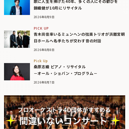
歌に人生を捧げた40年、多くの人にその歓びを
錦織健が10月にリサイタル
2026年8月9日
PICK UP
青木尚佳率いるミュンヘンの弦楽トリオが浜離宮朝
日ホールへ――名手たちが交わす音の対話
2026年8月8日
Pick Up
桑原志織 ピアノ・リサイタル
－オール・ショパン・プログラム－
2026年8月7日