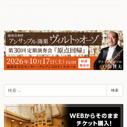
検
検索
索