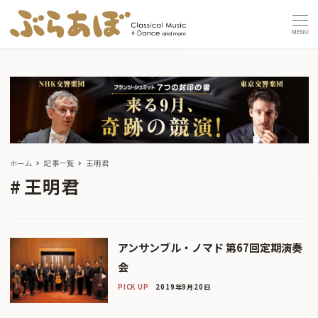
MENU
ホーム
記事一覧
王明君
王明君
アンサンブル・ノマド 第67回定期演奏
会
PICK UP
2019年9月20日