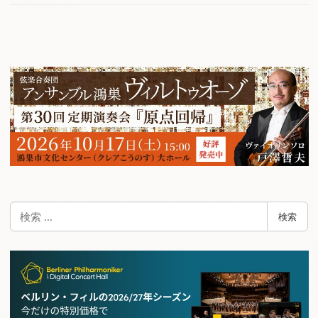
検
検索
索