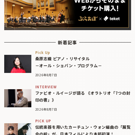
新着記事
Pick Up
桑原志織 ピアノ・リサイタル
－オール・ショパン・プログラム－
2026年8月7日
INTERVIEW
ファビオ・ルイージが語る 《オラトリオ「7つの封
印の書」》
2026年8月7日
PICK UP
伝統楽器を用いたカーチュン・ウォン編曲の「展覧
会の絵」が、日本フィルにより本邦初演！