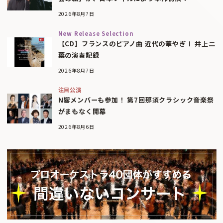
2026年8月7日
New Release Selection
【CD】フランスのピアノ曲 近代の華やぎⅠ 井上二
葉の演奏記録
2026年8月7日
注目公演
N響メンバーも参加！ 第7回那須クラシック音楽祭
がまもなく開幕
2026年8月6日