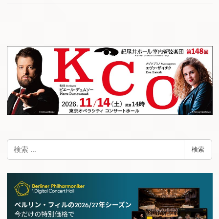
検
検索
索