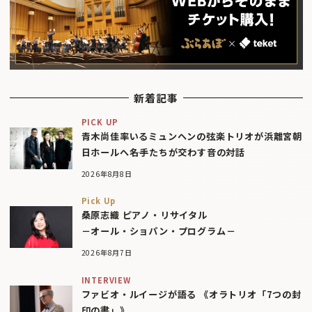
新着記事
PICK UP
青木尚佳率いるミュンヘンの弦楽トリオが浜離宮朝
日ホールへ――名手たちが交わす音の対話
2026年8月8日
Pick Up
桑原志織 ピアノ・リサイタル
－オール・ショパン・プログラム－
2026年8月7日
INTERVIEW
ファビオ・ルイージが語る 《オラトリオ「7つの封
印の書」》