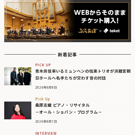
新着記事
PICK UP
青木尚佳率いるミュンヘンの弦楽トリオが浜離宮朝
日ホールへ――名手たちが交わす音の対話
2026年8月8日
Pick Up
桑原志織 ピアノ・リサイタル
－オール・ショパン・プログラム－
2026年8月7日
INTERVIEW