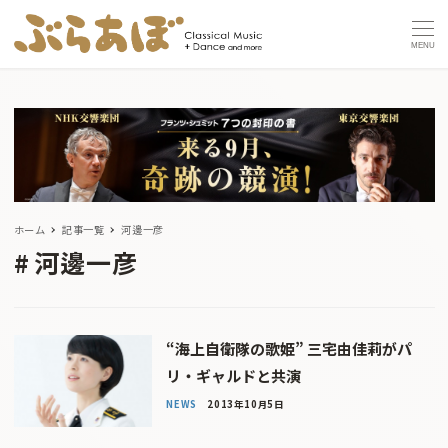
MENU
ホーム
記事一覧
河邊一彦
河邊一彦
“海上自衛隊の歌姫” 三宅由佳莉がパ
リ・ギャルドと共演
NEWS
2013年10月5日