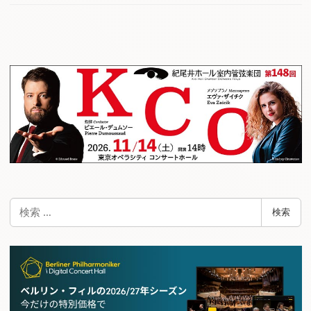
検
検索
索