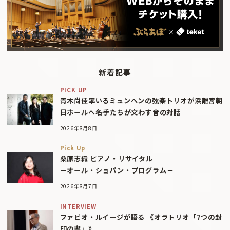
新着記事
PICK UP
青木尚佳率いるミュンヘンの弦楽トリオが浜離宮朝
日ホールへ――名手たちが交わす音の対話
2026年8月8日
Pick Up
桑原志織 ピアノ・リサイタル
－オール・ショパン・プログラム－
2026年8月7日
INTERVIEW
ファビオ・ルイージが語る 《オラトリオ「7つの封
印の書」》