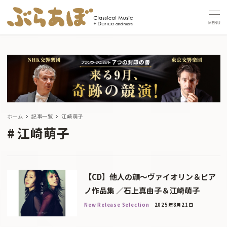
MENU
ホーム
記事一覧
江崎萌子
江崎萌子
【CD】他人の顔～ヴァイオリン＆ピア
ノ作品集 ／石上真由子＆江崎萌子
New Release Selection
2025年8月21日