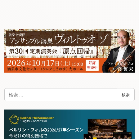
検
検索
索