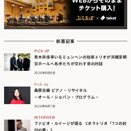
新着記事
PICK UP
青木尚佳率いるミュンヘンの弦楽トリオが浜離宮朝
日ホールへ――名手たちが交わす音の対話
2026年8月8日
Pick Up
桑原志織 ピアノ・リサイタル
－オール・ショパン・プログラム－
2026年8月7日
INTERVIEW
ファビオ・ルイージが語る 《オラトリオ「7つの封
印の書」》