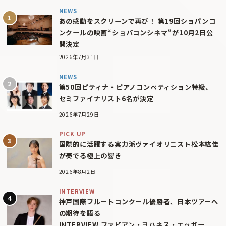
NEWS
あの感動をスクリーンで再び！ 第19回ショパンコ
ンクールの映画“ショパコンシネマ”が10月2日公
開決定
2026年7月31日
NEWS
第50回ピティナ・ピアノコンペティション特級、
セミファイナリスト6名が決定
2026年7月29日
PICK UP
国際的に活躍する実力派ヴァイオリニスト松本紘佳
が奏でる極上の響き
2026年8月2日
INTERVIEW
神戸国際フルートコンクール優勝者、日本ツアーへ
の期待を語る
INTERVIEW ファビアン・ヨハネス・エッガー