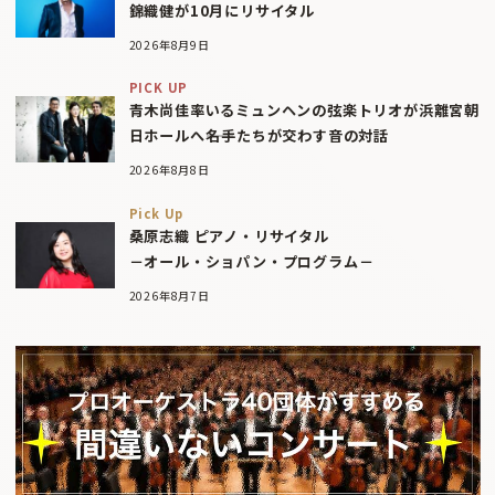
錦織健が10月にリサイタル
2026年8月9日
PICK UP
青木尚佳率いるミュンヘンの弦楽トリオが浜離宮朝
日ホールへ――名手たちが交わす音の対話
2026年8月8日
Pick Up
桑原志織 ピアノ・リサイタル
－オール・ショパン・プログラム－
2026年8月7日