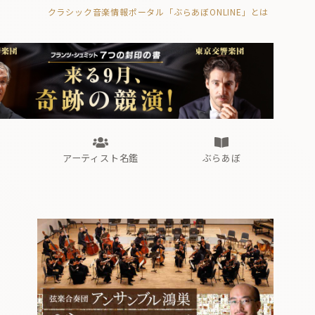
クラシック音楽情報ポータル「ぶらあぼONLINE」とは
の封印の書》
海外公演
FROM編集部
眺望
ぶらあぼブラス！
フォルテピアノ・オデッセイ
アーティスト名鑑
ぶらあぼ
の封印の書》
海外公演
FROM編集部
眺望
ぶらあぼブラス！
フォルテピアノ・オデッセイ