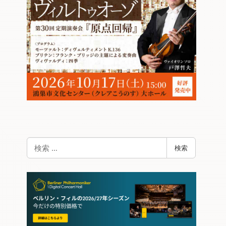
検
検索
索