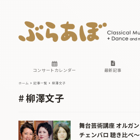
ニュース
ヤマハホ
番組一覧
東京・関
ぶらあぼ
現場のプ
古楽とそ
無料ライ
あ
か
過去の連
コンサートカレンダー
最新記事
ホーム
記事一覧
柳澤文子
ニュース
ヤマハホ
番組一覧
東京・関
ぶらあぼ
柳澤文子
現場のプ
古楽とそ
無料ライ
あ
か
過去の連
舞台芸術講座 オルガン
チェンバロ 聴き比べ～