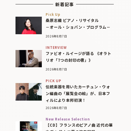
新着記事
Pick Up
桑原志織 ピアノ・リサイタル
－オール・ショパン・プログラム－
2026年8月7日
INTERVIEW
ファビオ・ルイージが語る 《オラト
リオ「7つの封印の書」》
2026年8月7日
PICK UP
伝統楽器を用いたカーチュン・ウォ
ン編曲の「展覧会の絵」が、日本フ
ィルにより本邦初演！
2026年8月7日
New Release Selection
【CD】フランスのピアノ曲 近代の華