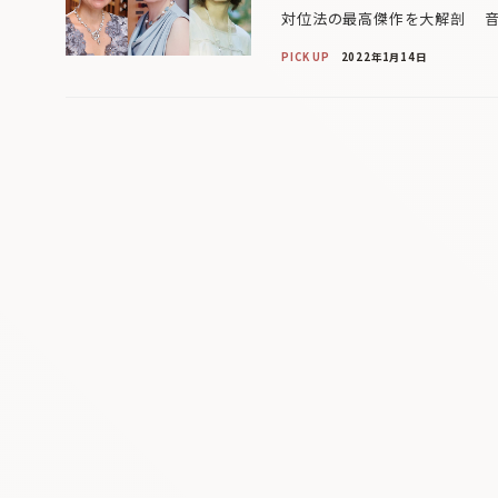
対位法の最高傑作を大解剖 音
PICK UP
2022年1月14日