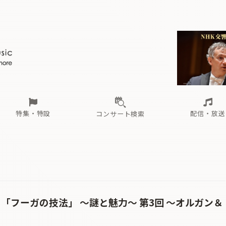
ール
（毎月更新）
東
電子版（無料・月刊）
トピックス
関西
フェスタサマーミューザKAWASAKI 2026
北海道・東北
注目公演
配布場所
インタビュー
中部
定期購読
中国・四国
CD新譜
N響＆東響 《7つ
九州・沖縄
書籍近刊
ロが推す！間違いないオーケストラコンサート
過去の特集
の先と
ブ配信スケジュール
さ
オーケストラの楽屋から
た
な
有料ライブ配信スケジュール
は
ま
や
海の向こうの音楽家
ら
わ
Aからの
載
特集・特設
配信・放送
コンサート検索
ール
（毎月更新）
東
電子版（無料・月刊）
トピックス
関西
フェスタサマーミューザKAWASAKI 2026
北海道・東北
注目公演
配布場所
インタビュー
中部
定期購読
中国・四国
CD新譜
N響＆東響 《7つ
九州・沖縄
書籍近刊
ロが推す！間違いないオーケストラコンサート
過去の特集
の先と
ブ配信スケジュール
さ
オーケストラの楽屋から
た
な
有料ライブ配信スケジュール
は
ま
や
海の向こうの音楽家
ら
わ
Aからの
載
 「フーガの技法」 ～謎と魅力～ 第3回 ～オルガン＆