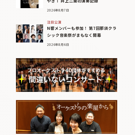
やぎⅠ 井上二葉の演奏記録
2026年8月7日
注目公演
N響メンバーも参加！ 第7回那須クラ
シック音楽祭がまもなく開幕
2026年8月6日