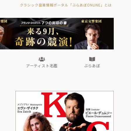
クラシック音楽情報ポータル「ぶらあぼONLINE」とは
の封印の書》
海外公演
FROM編集部
眺望
ぶらあぼブラス！
フォルテピアノ・オデッセイ
アーティスト名鑑
ぶらあぼ
の封印の書》
海外公演
FROM編集部
眺望
ぶらあぼブラス！
フォルテピアノ・オデッセイ