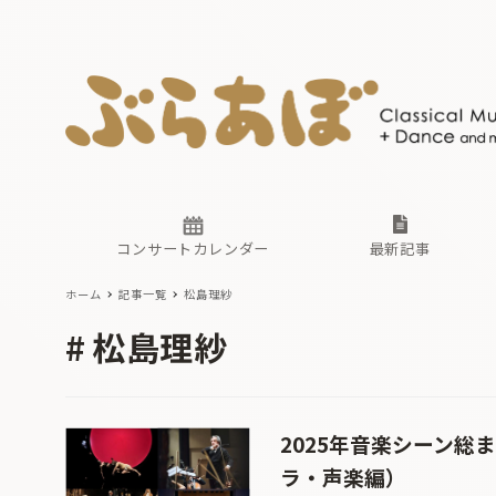
ニュース
ヤマハホ
番組一覧
東京・関
ぶらあぼ
現場のプ
古楽とそ
無料ライ
あ
か
過去の連
コンサートカレンダー
最新記事
ホーム
記事一覧
松島理紗
ニュース
ヤマハホ
番組一覧
東京・関
ぶらあぼ
松島理紗
現場のプ
古楽とそ
無料ライ
あ
か
過去の連
2025年音楽シーン総
ラ・声楽編）