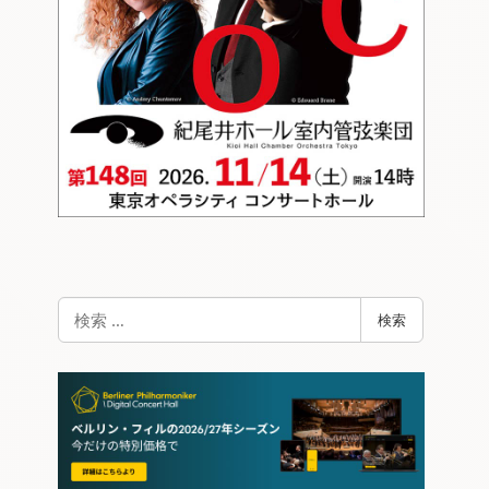
検
検索
索