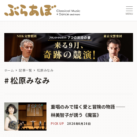
MENU
ホーム
記事一覧
松原みなみ
松原みなみ
重唱のみで描く愛と冒険の物語 ──
林美智子が誘う《魔笛》
PICK UP
2026年6月16日