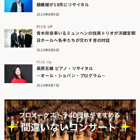
錦織健が10月にリサイタル
2026年8月9日
PICK UP
青木尚佳率いるミュンヘンの弦楽トリオが浜離宮朝
日ホールへ――名手たちが交わす音の対話
2026年8月8日
Pick Up
桑原志織 ピアノ・リサイタル
－オール・ショパン・プログラム－
2026年8月7日