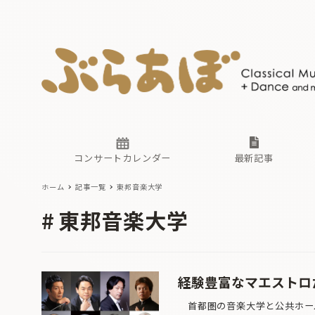
ニュース
ヤマハホ
番組一覧
東京・関
ぶらあぼ
現場のプ
古楽とそ
無料ライ
あ
か
過去の連
コンサートカレンダー
最新記事
ホーム
記事一覧
東邦音楽大学
ニュース
ヤマハホ
番組一覧
東京・関
ぶらあぼ
東邦音楽大学
現場のプ
古楽とそ
無料ライ
あ
か
過去の連
経験豊富なマエストロ
首都圏の音楽大学と公共ホール