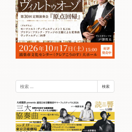
検
検索
索