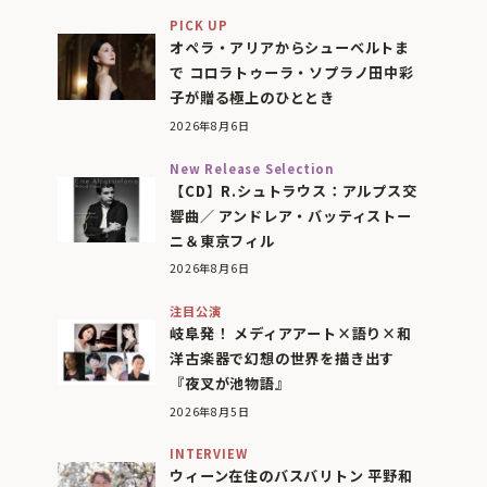
PICK UP
オペラ・アリアからシューベルトま
で コロラトゥーラ・ソプラノ田中彩
子が贈る極上のひととき
2026年8月6日
New Release Selection
【CD】R.シュトラウス：アルプス交
響曲／ アンドレア・バッティストー
ニ＆東京フィル
2026年8月6日
注目公演
岐阜発！ メディアアート×語り×和
洋古楽器で幻想の世界を描き出す
『夜叉が池物語』
2026年8月5日
INTERVIEW
ウィーン在住のバスバリトン 平野和