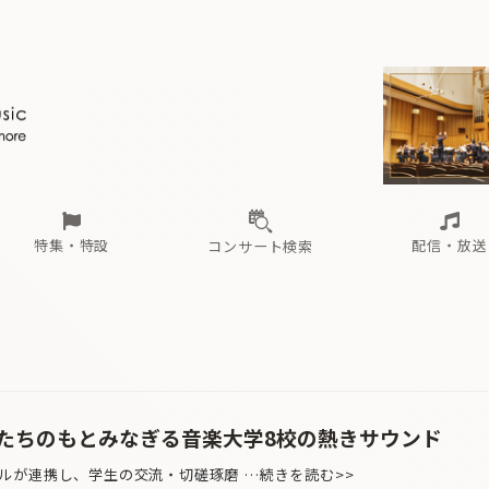
ール
（毎月更新）
東
電子版（無料・月刊）
トピックス
関西
フェスタサマーミューザKAWASAKI 2026
北海道・東北
注目公演
配布場所
インタビュー
中部
定期購読
中国・四国
CD新譜
N響＆東響 《7つ
九州・沖縄
書籍近刊
ロが推す！間違いないオーケストラコンサート
過去の特集
の先と
ブ配信スケジュール
さ
オーケストラの楽屋から
た
な
有料ライブ配信スケジュール
は
ま
や
海の向こうの音楽家
ら
わ
Aからの
載
特集・特設
配信・放送
コンサート検索
ール
（毎月更新）
東
電子版（無料・月刊）
トピックス
関西
フェスタサマーミューザKAWASAKI 2026
北海道・東北
注目公演
配布場所
インタビュー
中部
定期購読
中国・四国
CD新譜
N響＆東響 《7つ
九州・沖縄
書籍近刊
ロが推す！間違いないオーケストラコンサート
過去の特集
の先と
ブ配信スケジュール
さ
オーケストラの楽屋から
た
な
有料ライブ配信スケジュール
は
ま
や
海の向こうの音楽家
ら
わ
Aからの
載
たちのもとみなぎる音楽大学8校の熱きサウンド
が連携し、学生の交流・切磋琢磨 …続きを読む>>