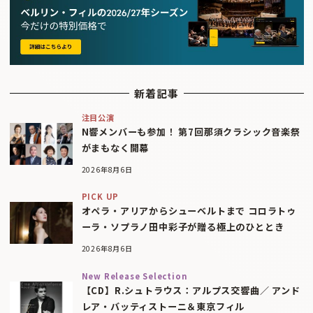
新着記事
注目公演
N響メンバーも参加！ 第7回那須クラシック音楽祭
がまもなく開幕
2026年8月6日
PICK UP
オペラ・アリアからシューベルトまで コロラトゥ
ーラ・ソプラノ田中彩子が贈る極上のひととき
2026年8月6日
New Release Selection
【CD】R.シュトラウス：アルプス交響曲／ アンド
レア・バッティストーニ＆東京フィル