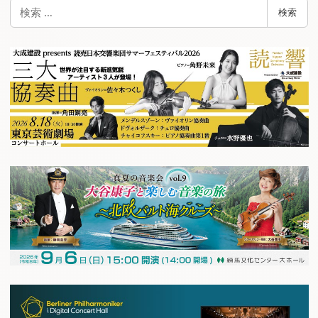
検
検索
索