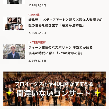
2026年8月6日
注目公演
岐阜発！ メディアアート×語り×和洋古楽器で幻
想の世界を描き出す『夜叉が池物語』
2026年8月5日
INTERVIEW
ウィーン在住のバスバリトン 平野和が語る
混沌の時代に響く「7つの封印の書」
2026年8月5日