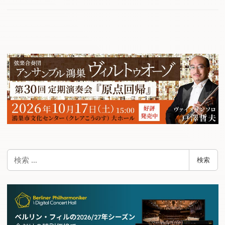
検
検索
索