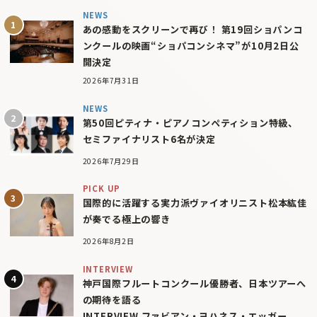
NEWS
あの感動をスクリーンで再び！ 第19回ショパンコ
ンクールの映画“ショパコンシネマ”が10月2日公
開決定
2026年7月31日
NEWS
第50回ピティナ・ピアノコンペティション特級、
セミファイナリスト6名が決定
2026年7月29日
PICK UP
国際的に活躍する実力派ヴァイオリニスト松本紘佳
が奏でる極上の響き
2026年8月2日
INTERVIEW
神戸国際フルートコンクール優勝者、日本ツアーへ
の期待を語る
INTERVIEW ファビアン・ヨハネス・エッガー