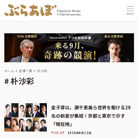
MENU
ホーム
記事一覧
朴沙彩
朴沙彩
金子芽以、瀬千恵美ら世界を駆ける29
名の新星が集結！京都と東京で示す
「現在地」
PICK UP
2026年6月12日