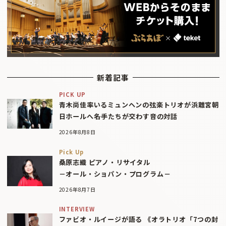
新着記事
PICK UP
青木尚佳率いるミュンヘンの弦楽トリオが浜離宮朝
日ホールへ――名手たちが交わす音の対話
2026年8月8日
Pick Up
桑原志織 ピアノ・リサイタル
－オール・ショパン・プログラム－
2026年8月7日
INTERVIEW
ファビオ・ルイージが語る 《オラトリオ「7つの封