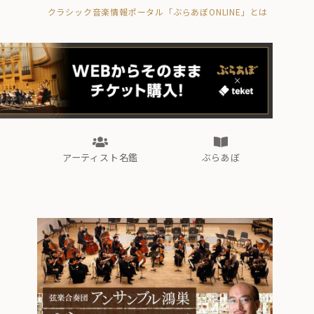
クラシック音楽情報ポータル「ぶらあぼONLINE」とは
の封印の書》
海外公演
FROM編集部
眺望
ぶらあぼブラス！
フォルテピアノ・オデッセイ
アーティスト名鑑
ぶらあぼ
の封印の書》
海外公演
FROM編集部
眺望
ぶらあぼブラス！
フォルテピアノ・オデッセイ