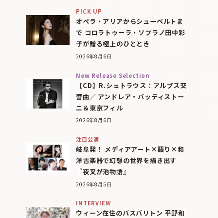
PICK UP
オペラ・アリアからシューベルトま
で コロラトゥーラ・ソプラノ田中彩
子が贈る極上のひととき
2026年8月6日
New Release Selection
【CD】R.シュトラウス：アルプス交
響曲／ アンドレア・バッティストー
ニ＆東京フィル
2026年8月6日
注目公演
岐阜発！ メディアアート×語り×和
洋古楽器で幻想の世界を描き出す
『夜叉が池物語』
2026年8月5日
INTERVIEW
ウィーン在住のバスバリトン 平野和