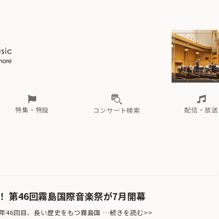
ール
（毎月更新）
東
電子版（無料・月刊）
トピックス
関西
フェスタサマーミューザKAWASAKI 2026
北海道・東北
注目公演
配布場所
インタビュー
中部
定期購読
中国・四国
CD新譜
N響＆東響 《7つ
九州・沖縄
書籍近刊
ロが推す！間違いないオーケストラコンサート
過去の特集
の先と
ブ配信スケジュール
さ
オーケストラの楽屋から
た
な
有料ライブ配信スケジュール
は
ま
や
海の向こうの音楽家
ら
わ
Aからの
載
特集・特設
配信・放送
コンサート検索
ール
（毎月更新）
東
電子版（無料・月刊）
トピックス
関西
フェスタサマーミューザKAWASAKI 2026
北海道・東北
注目公演
配布場所
インタビュー
中部
定期購読
中国・四国
CD新譜
N響＆東響 《7つ
九州・沖縄
書籍近刊
ロが推す！間違いないオーケストラコンサート
過去の特集
の先と
ブ配信スケジュール
さ
オーケストラの楽屋から
た
な
有料ライブ配信スケジュール
は
ま
や
海の向こうの音楽家
ら
わ
Aからの
載
 第46回霧島国際音楽祭が7月開幕
46回目、長い歴史をもつ霧島国 …続きを読む>>