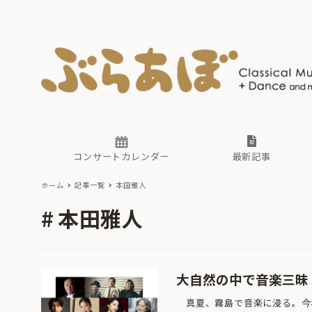
ニュース
ヤマハホ
番組一覧
東京・関
ぶらあぼ
現場のプ
古楽とそ
無料ライ
あ
か
過去の連
コンサートカレンダー
最新記事
ホーム
記事一覧
本田雅人
ニュース
ヤマハホ
番組一覧
東京・関
ぶらあぼ
本田雅人
現場のプ
古楽とそ
無料ライ
あ
か
過去の連
大自然の中で音楽三昧！
真夏、霧島で音楽に浸る。今年