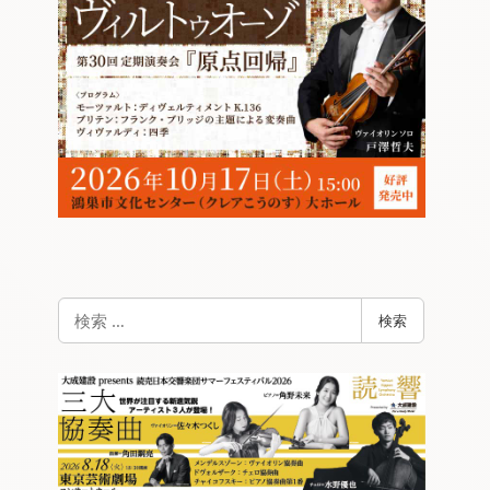
検
検索
索