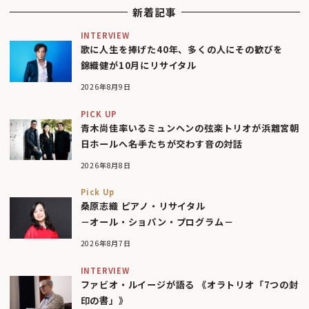
新着記事
INTERVIEW
歌に人生を捧げた40年、多くの人にその歓びを
錦織健が10月にリサイタル
2026年8月9日
PICK UP
青木尚佳率いるミュンヘンの弦楽トリオが浜離宮朝
日ホールへ――名手たちが交わす音の対話
2026年8月8日
Pick Up
桑原志織 ピアノ・リサイタル
－オール・ショパン・プログラム－
2026年8月7日
INTERVIEW
ファビオ・ルイージが語る 《オラトリオ「7つの封
印の書」》