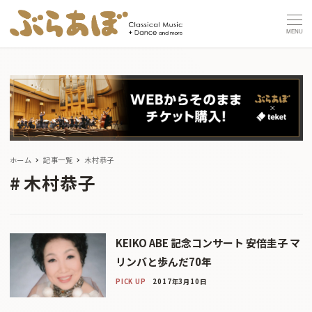
MENU
ホーム
記事一覧
木村恭子
木村恭子
KEIKO ABE 記念コンサート 安倍圭子 マ
リンバと歩んだ70年
PICK UP
2017年3月10日