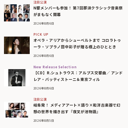
注目公演
N響メンバーも参加！ 第7回那須クラシック音楽祭
がまもなく開幕
2026年8月6日
PICK UP
オペラ・アリアからシューベルトまで コロラトゥ
ーラ・ソプラノ田中彩子が贈る極上のひととき
2026年8月6日
New Release Selection
【CD】R.シュトラウス：アルプス交響曲／ アンド
レア・バッティストーニ＆東京フィル
2026年8月6日
注目公演
岐阜発！ メディアアート×語り×和洋古楽器で幻
想の世界を描き出す『夜叉が池物語』
2026年8月5日