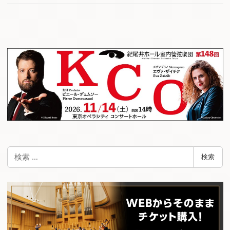
検
検索
索