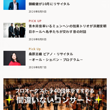
錦織健が10月にリサイタル
2026年8月9日
PICK UP
青木尚佳率いるミュンヘンの弦楽トリオが浜離宮朝
日ホールへ――名手たちが交わす音の対話
2026年8月8日
Pick Up
桑原志織 ピアノ・リサイタル
－オール・ショパン・プログラム－
2026年8月7日