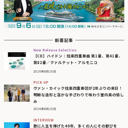
新着記事
New Release Selection
【CD】ハイドン：弦楽四重奏曲 第1番、第41番、
第82番／クァルテット・アルモニコ
2026年8月10日
PICK UP
ヴァン・カイック弦楽四重奏団が2年ぶりの来日！
明晰な造形と温かな手ざわりで味わう室内楽の愉し
み
2026年8月10日
INTERVIEW
歌に人生を捧げた40年、多くの人にその歓びを