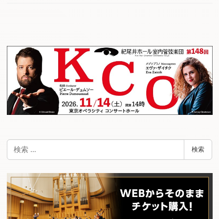
検
検索
索