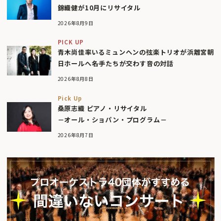
錦織健が10月にリサイタル
2026年8月9日
PICK UP
青木尚佳率いるミュンヘンの弦楽トリオが浜離宮朝
日ホールへ――名手たちが交わす音の対話
2026年8月8日
Pick Up
桑原志織 ピアノ・リサイタル
－オール・ショパン・プログラム－
2026年8月7日