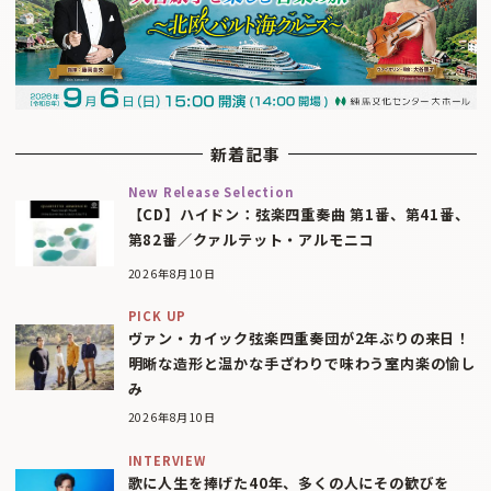
新着記事
New Release Selection
【CD】ハイドン：弦楽四重奏曲 第1番、第41番、
第82番／クァルテット・アルモニコ
2026年8月10日
PICK UP
ヴァン・カイック弦楽四重奏団が2年ぶりの来日！
明晰な造形と温かな手ざわりで味わう室内楽の愉し
み
2026年8月10日
INTERVIEW
歌に人生を捧げた40年、多くの人にその歓びを