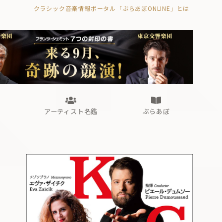
クラシック音楽情報ポータル「ぶらあぼONLINE」とは
の封印の書》
海外公演
FROM編集部
眺望
ぶらあぼブラス！
フォルテピアノ・オデッセイ
アーティスト名鑑
ぶらあぼ
の封印の書》
海外公演
FROM編集部
眺望
ぶらあぼブラス！
フォルテピアノ・オデッセイ