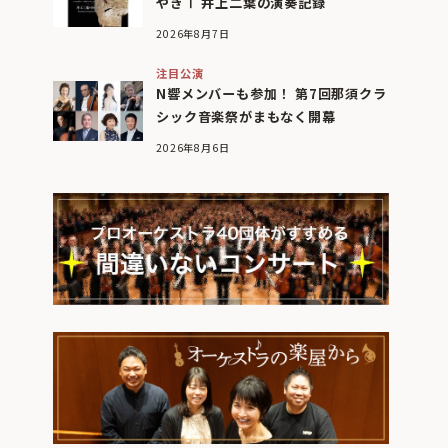
やぎⅠ 井上二葉の演奏記録
2026年8月7日
注目公演
N響メンバーも参加！ 第7回那須クラ
シック音楽祭がまもなく開幕
2026年8月6日