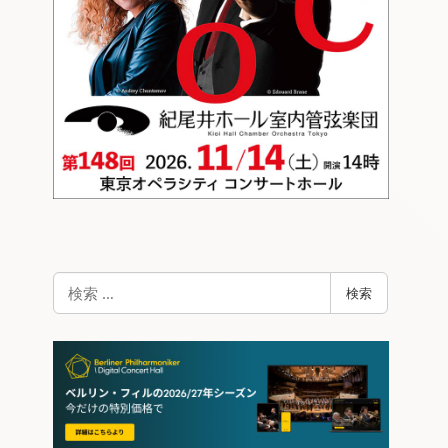
検
検索
索