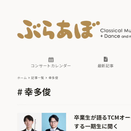
ニュース
ヤマハホ
番組一覧
東京・関
ぶらあぼ
現場のプ
古楽とそ
無料ライ
あ
か
過去の連
コンサートカレンダー
最新記事
ホーム
記事一覧
幸多俊
ニュース
ヤマハホ
番組一覧
東京・関
ぶらあぼ
幸多俊
現場のプ
古楽とそ
無料ライ
あ
か
過去の連
卒業生が語るTCMオ
する一期生に聞く