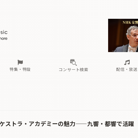
ール
（毎月更新）
東
電子版（無料・月刊）
トピックス
関西
フェスタサマーミューザKAWASAKI 2026
北海道・東北
注目公演
配布場所
インタビュー
中部
定期購読
中国・四国
CD新譜
N響＆東響 《7つ
九州・沖縄
書籍近刊
ロが推す！間違いないオーケストラコンサート
過去の特集
の先と
ブ配信スケジュール
さ
オーケストラの楽屋から
た
な
有料ライブ配信スケジュール
は
ま
や
海の向こうの音楽家
ら
わ
Aからの
載
特集・特設
配信・放送
コンサート検索
ール
（毎月更新）
東
電子版（無料・月刊）
トピックス
関西
フェスタサマーミューザKAWASAKI 2026
北海道・東北
注目公演
配布場所
インタビュー
中部
定期購読
中国・四国
CD新譜
N響＆東響 《7つ
九州・沖縄
書籍近刊
ロが推す！間違いないオーケストラコンサート
過去の特集
の先と
ブ配信スケジュール
さ
オーケストラの楽屋から
た
な
有料ライブ配信スケジュール
は
ま
や
海の向こうの音楽家
ら
わ
Aからの
載
ーケストラ・アカデミーの魅力——九響・都響で活躍