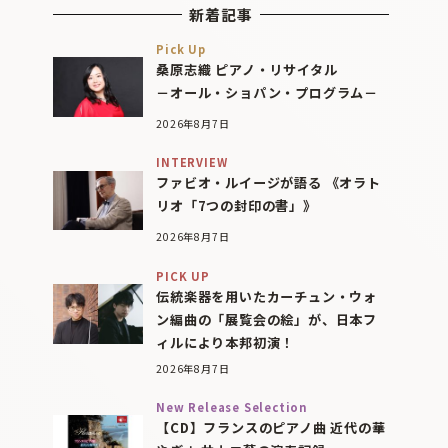
新着記事
Pick Up
桑原志織 ピアノ・リサイタル
－オール・ショパン・プログラム－
2026年8月7日
INTERVIEW
ファビオ・ルイージが語る 《オラト
リオ「7つの封印の書」》
2026年8月7日
PICK UP
伝統楽器を用いたカーチュン・ウォ
ン編曲の「展覧会の絵」が、日本フ
ィルにより本邦初演！
2026年8月7日
New Release Selection
【CD】フランスのピアノ曲 近代の華