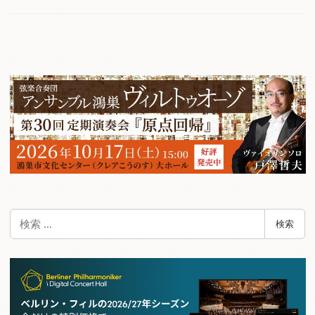
検
検索
索