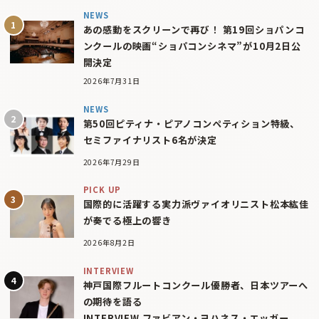
NEWS
あの感動をスクリーンで再び！ 第19回ショパンコ
ンクールの映画“ショパコンシネマ”が10月2日公
開決定
2026年7月31日
NEWS
第50回ピティナ・ピアノコンペティション特級、
セミファイナリスト6名が決定
2026年7月29日
PICK UP
国際的に活躍する実力派ヴァイオリニスト松本紘佳
が奏でる極上の響き
2026年8月2日
INTERVIEW
神戸国際フルートコンクール優勝者、日本ツアーへ
の期待を語る
INTERVIEW ファビアン・ヨハネス・エッガー