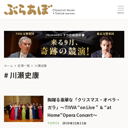
MENU
ホーム
記事一覧
川瀬史康
川瀬史康
胸躍る豪華な「クリスマス・オペラ・
ガラ」〜TIVVA “on Live ” ＆ “at
Home”Opera Concert〜
TOPICS
2020年12月11日