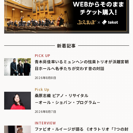
新着記事
PICK UP
青木尚佳率いるミュンヘンの弦楽トリオが浜離宮朝
日ホールへ――名手たちが交わす音の対話
2026年8月8日
Pick Up
桑原志織 ピアノ・リサイタル
－オール・ショパン・プログラム－
2026年8月7日
INTERVIEW
ファビオ・ルイージが語る 《オラトリオ「7つの封