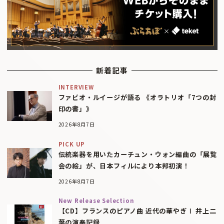
新着記事
INTERVIEW
ファビオ・ルイージが語る 《オラトリオ「7つの封
印の書」》
2026年8月7日
PICK UP
伝統楽器を用いたカーチュン・ウォン編曲の「展覧
会の絵」が、日本フィルにより本邦初演！
2026年8月7日
New Release Selection
【CD】フランスのピアノ曲 近代の華やぎⅠ 井上二
葉の演奏記録