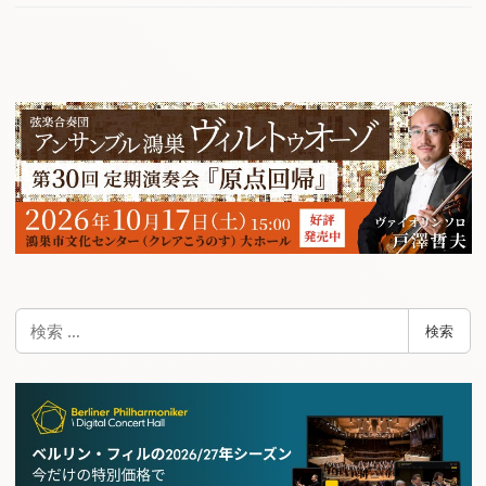
検
検索
索