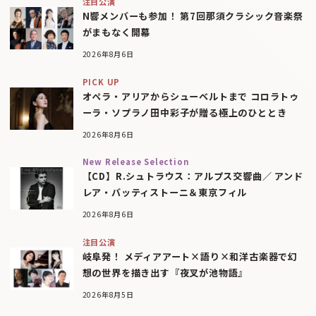
注目公演
N響メンバーも参加！ 第7回那須クラシック音楽祭
がまもなく開幕
2026年8月6日
PICK UP
オペラ・アリアからシューベルトまで コロラトゥ
ーラ・ソプラノ田中彩子が贈る極上のひととき
2026年8月6日
New Release Selection
【CD】R.シュトラウス：アルプス交響曲／ アンド
レア・バッティストーニ＆東京フィル
2026年8月6日
注目公演
岐阜発！ メディアアート×語り×和洋古楽器で幻
想の世界を描き出す『夜叉が池物語』
2026年8月5日