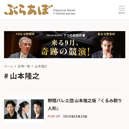
MENU
ホーム
記事一覧
山本隆之
山本隆之
野間バレエ団 山本隆之版『くるみ割り
人形』
PICK UP
2015年10月22日