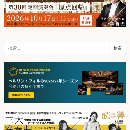
検
検索
索