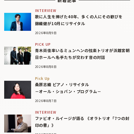
新着記事
INTERVIEW
歌に人生を捧げた40年、多くの人にその歓びを
錦織健が10月にリサイタル
2026年8月9日
PICK UP
青木尚佳率いるミュンヘンの弦楽トリオが浜離宮朝
日ホールへ――名手たちが交わす音の対話
2026年8月8日
Pick Up
桑原志織 ピアノ・リサイタル
－オール・ショパン・プログラム－
2026年8月7日
INTERVIEW
ファビオ・ルイージが語る 《オラトリオ「7つの封
印の書」》