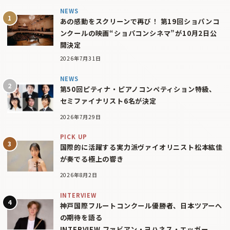
NEWS
あの感動をスクリーンで再び！ 第19回ショパンコ
ンクールの映画“ショパコンシネマ”が10月2日公
開決定
2026年7月31日
NEWS
第50回ピティナ・ピアノコンペティション特級、
セミファイナリスト6名が決定
2026年7月29日
PICK UP
国際的に活躍する実力派ヴァイオリニスト松本紘佳
が奏でる極上の響き
2026年8月2日
INTERVIEW
神戸国際フルートコンクール優勝者、日本ツアーへ
の期待を語る
INTERVIEW ファビアン・ヨハネス・エッガー