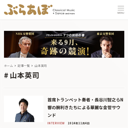
MENU
ホーム
記事一覧
山本英司
山本英司
首席トランペット奏者・長谷川智之らN
響の腕利きたちによる華麗な金管サウ
ンド
INTERVIEW
2024年11月4日