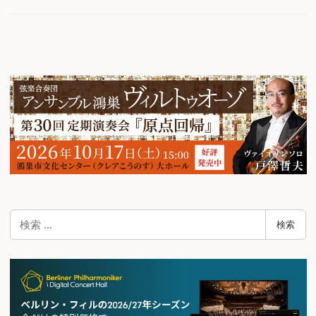
検
検索
索