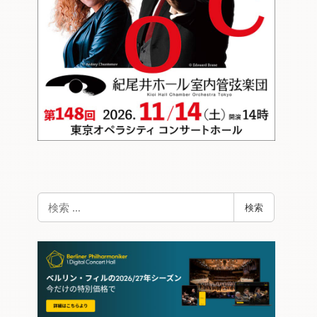
検
検索
索