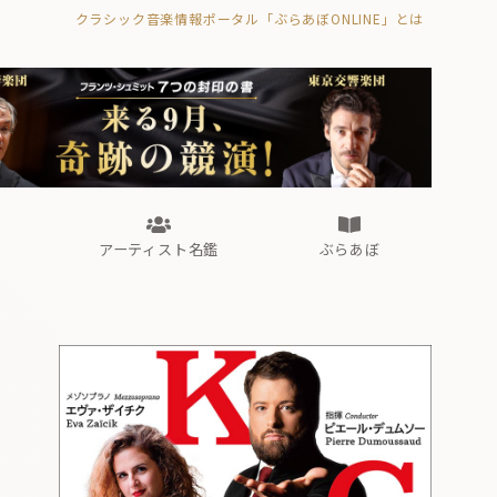
クラシック音楽情報ポータル「ぶらあぼONLINE」とは
の封印の書》
海外公演
FROM編集部
眺望
ぶらあぼブラス！
フォルテピアノ・オデッセイ
アーティスト名鑑
ぶらあぼ
の封印の書》
海外公演
FROM編集部
眺望
ぶらあぼブラス！
フォルテピアノ・オデッセイ