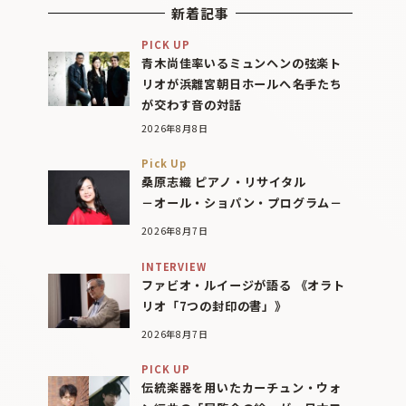
新着記事
PICK UP
青木尚佳率いるミュンヘンの弦楽ト
リオが浜離宮朝日ホールへ――名手たち
が交わす音の対話
2026年8月8日
Pick Up
桑原志織 ピアノ・リサイタル
－オール・ショパン・プログラム－
2026年8月7日
INTERVIEW
ファビオ・ルイージが語る 《オラト
リオ「7つの封印の書」》
2026年8月7日
PICK UP
伝統楽器を用いたカーチュン・ウォ