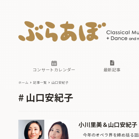
ニュース
ヤマハホ
番組一覧
東京・関
ぶらあぼ
現場のプ
古楽とそ
無料ライ
あ
か
過去の連
コンサートカレンダー
最新記事
ホーム
記事一覧
山口安紀子
ニュース
ヤマハホ
番組一覧
東京・関
ぶらあぼ
山口安紀子
現場のプ
古楽とそ
無料ライ
あ
か
過去の連
小川里美＆山口安紀子
今年のオペラ界を締め括る話題