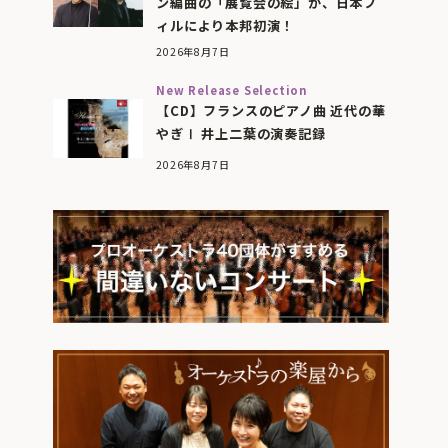
ン編曲の「展覧会の絵」が、日本フ
ィルにより本邦初演！
2026年8月7日
New Release Selection
【CD】フランスのピアノ曲 近代の華
やぎⅠ 井上二葉の演奏記録
2026年8月7日