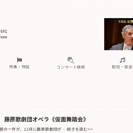
ール
（毎月更新）
東
電子版（無料・月刊）
トピックス
関西
フェスタサマーミューザKAWASAKI 2026
北海道・東北
注目公演
配布場所
インタビュー
中部
定期購読
中国・四国
CD新譜
N響＆東響 《7つ
九州・沖縄
書籍近刊
ロが推す！間違いないオーケストラコンサート
過去の特集
の先と
ブ配信スケジュール
さ
オーケストラの楽屋から
た
な
有料ライブ配信スケジュール
は
ま
や
海の向こうの音楽家
ら
わ
Aからの
載
特集・特設
配信・放送
コンサート検索
ール
（毎月更新）
東
電子版（無料・月刊）
トピックス
関西
フェスタサマーミューザKAWASAKI 2026
北海道・東北
注目公演
配布場所
インタビュー
中部
定期購読
中国・四国
CD新譜
N響＆東響 《7つ
九州・沖縄
書籍近刊
ロが推す！間違いないオーケストラコンサート
過去の特集
の先と
ブ配信スケジュール
さ
オーケストラの楽屋から
た
な
有料ライブ配信スケジュール
は
ま
や
海の向こうの音楽家
ら
わ
Aからの
載
 藤原歌劇団オペラ《仮面舞踏会》
の一作が、12月に藤原歌劇団が …続きを読む>>