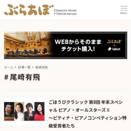
MENU
ホーム
記事一覧
尾崎有飛
尾崎有飛
ごほうびクラシック 第8回 年末スペシ
ャル ピアノ・オールスターズⅡ
～ピティナ・ピアノコンペティション特
級受賞者たち