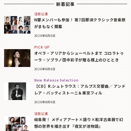
新着記事
注目公演
N響メンバーも参加！ 第7回那須クラシック音楽祭
がまもなく開幕
2026年8月6日
PICK UP
オペラ・アリアからシューベルトまで コロラトゥ
ーラ・ソプラノ田中彩子が贈る極上のひととき
2026年8月6日
New Release Selection
【CD】R.シュトラウス：アルプス交響曲／ アンド
レア・バッティストーニ＆東京フィル
2026年8月6日
注目公演
岐阜発！ メディアアート×語り×和洋古楽器で幻
想の世界を描き出す『夜叉が池物語』