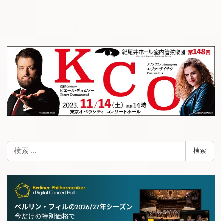
検
検索
索