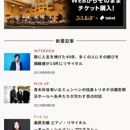
新着記事
INTERVIEW
歌に人生を捧げた40年、多くの人にその歓びを
錦織健が10月にリサイタル
2026年8月9日
PICK UP
青木尚佳率いるミュンヘンの弦楽トリオが浜離宮朝
日ホールへ――名手たちが交わす音の対話
2026年8月8日
Pick Up
桑原志織 ピアノ・リサイタル
－オール・ショパン・プログラム－