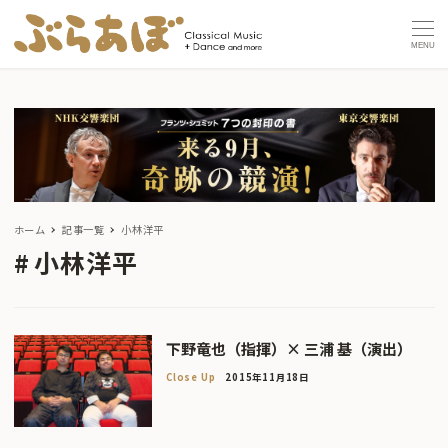
MENU
ホーム
記事一覧
小林洋平
小林洋平
下野竜也（指揮）× 三浦 基（演出）
Close Up
2015年11月18日