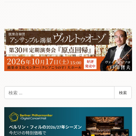
検
検索
索