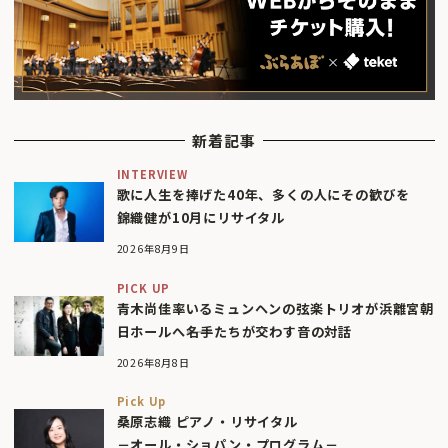
新着記事
INTERVIEW
歌に人生を捧げた40年、多くの人にその歓びを
錦織健が10月にリサイタル
2026年8月9日
PICK UP
青木尚佳率いるミュンヘンの弦楽トリオが浜離宮朝
日ホールへ――名手たちが交わす音の対話
2026年8月8日
Pick Up
桑原志織 ピアノ・リサイタル
－オール・ショパン・プログラム－