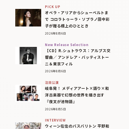
PICK UP
オペラ・アリアからシューベルトま
で コロラトゥーラ・ソプラノ田中彩
子が贈る極上のひととき
2026年8月6日
New Release Selection
【CD】R.シュトラウス：アルプス交
響曲／ アンドレア・バッティストー
ニ＆東京フィル
2026年8月6日
注目公演
岐阜発！ メディアアート×語り×和
洋古楽器で幻想の世界を描き出す
『夜叉が池物語』
2026年8月5日
INTERVIEW
ウィーン在住のバスバリトン 平野和