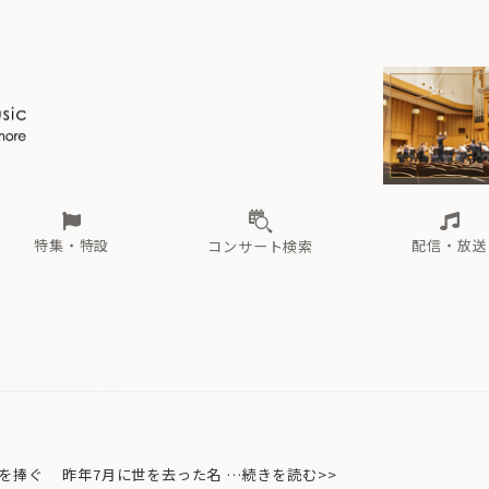
ール
（毎月更新）
東
電子版（無料・月刊）
トピックス
関西
フェスタサマーミューザKAWASAKI 2026
北海道・東北
注目公演
配布場所
インタビュー
中部
定期購読
中国・四国
CD新譜
N響＆東響 《7つ
九州・沖縄
書籍近刊
ロが推す！間違いないオーケストラコンサート
過去の特集
の先と
ブ配信スケジュール
さ
オーケストラの楽屋から
た
な
有料ライブ配信スケジュール
は
ま
や
海の向こうの音楽家
ら
わ
Aからの
載
特集・特設
配信・放送
コンサート検索
ール
（毎月更新）
東
電子版（無料・月刊）
トピックス
関西
フェスタサマーミューザKAWASAKI 2026
北海道・東北
注目公演
配布場所
インタビュー
中部
定期購読
中国・四国
CD新譜
N響＆東響 《7つ
九州・沖縄
書籍近刊
ロが推す！間違いないオーケストラコンサート
過去の特集
の先と
ブ配信スケジュール
さ
オーケストラの楽屋から
た
な
有料ライブ配信スケジュール
は
ま
や
海の向こうの音楽家
ら
わ
Aからの
載
を捧ぐ 昨年7月に世を去った名 …続きを読む>>