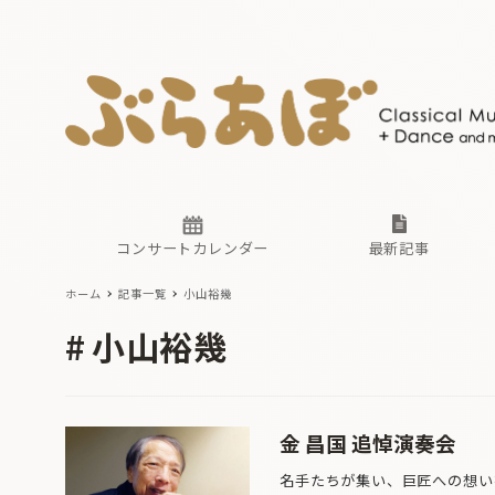
ニュース
ヤマハホ
番組一覧
東京・関
ぶらあぼ
現場のプ
古楽とそ
無料ライ
あ
か
過去の連
コンサートカレンダー
最新記事
ホーム
記事一覧
小山裕幾
ニュース
ヤマハホ
番組一覧
東京・関
ぶらあぼ
小山裕幾
現場のプ
古楽とそ
無料ライ
あ
か
過去の連
金 昌国 追悼演奏会
名手たちが集い、巨匠への想い