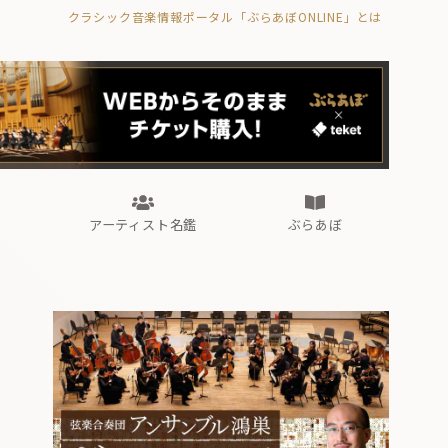
クラシック音楽情報ポータル「ぶらあぼONLINE」とは
の封印の書》
海外公演
FROM編集部
眺望
ぶらあぼブラス！
フォルテピアノ・オデッセイ
アーティスト名鑑
ぶらあぼ
の封印の書》
海外公演
FROM編集部
眺望
ぶらあぼブラス！
フォルテピアノ・オデッセイ