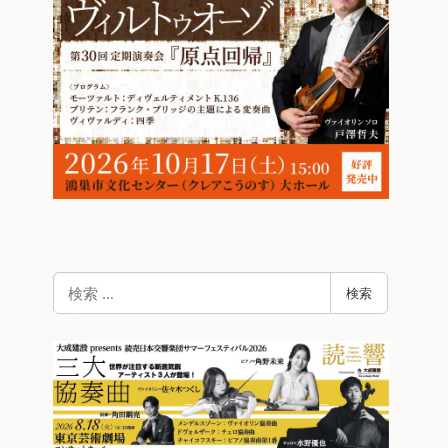
検
検索
索