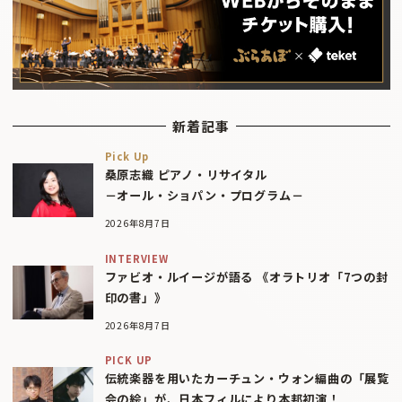
新着記事
Pick Up
桑原志織 ピアノ・リサイタル
－オール・ショパン・プログラム－
2026年8月7日
INTERVIEW
ファビオ・ルイージが語る 《オラトリオ「7つの封
印の書」》
2026年8月7日
PICK UP
伝統楽器を用いたカーチュン・ウォン編曲の「展覧
会の絵」が、日本フィルにより本邦初演！