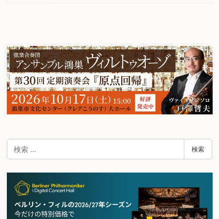
検
検索
索