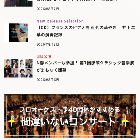
2026年8月7日
New Release Selection
【CD】フランスのピアノ曲 近代の華やぎⅠ 井上二
葉の演奏記録
2026年8月7日
注目公演
N響メンバーも参加！ 第7回那須クラシック音楽祭
がまもなく開幕
2026年8月6日