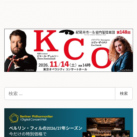
検
検索
索