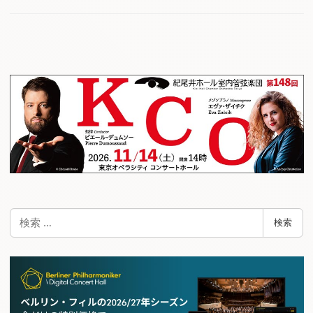
検
検索
索