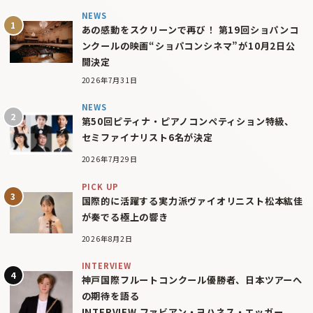
NEWS
あの感動をスクリーンで再び！ 第19回ショパンコ
ンクールの映画“ショパコンシネマ”が10月2日公
開決定
2026年7月31日
NEWS
第50回ピティナ・ピアノコンペティション特級、
セミファイナリスト6名が決定
2026年7月29日
PICK UP
国際的に活躍する実力派ヴァイオリニスト松本紘佳
が奏でる極上の響き
2026年8月2日
INTERVIEW
神戸国際フルートコンクール優勝者、日本ツアーへ
の期待を語る
INTERVIEW ファビアン・ヨハネス・エッガー