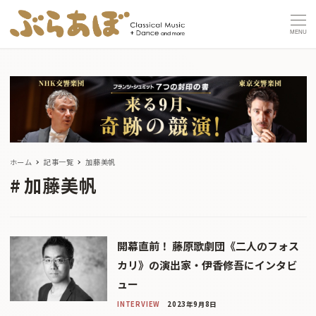
MENU
ホーム
記事一覧
加藤美帆
加藤美帆
開幕直前！ 藤原歌劇団《二人のフォス
カリ》の演出家・伊香修吾にインタビ
ュー
INTERVIEW
2023年9月8日