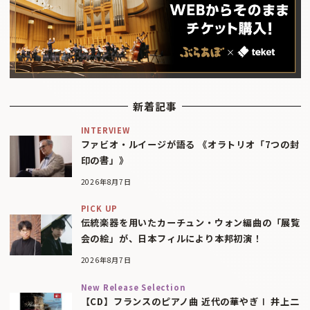
新着記事
INTERVIEW
ファビオ・ルイージが語る 《オラトリオ「7つの封
印の書」》
2026年8月7日
PICK UP
伝統楽器を用いたカーチュン・ウォン編曲の「展覧
会の絵」が、日本フィルにより本邦初演！
2026年8月7日
New Release Selection
【CD】フランスのピアノ曲 近代の華やぎⅠ 井上二