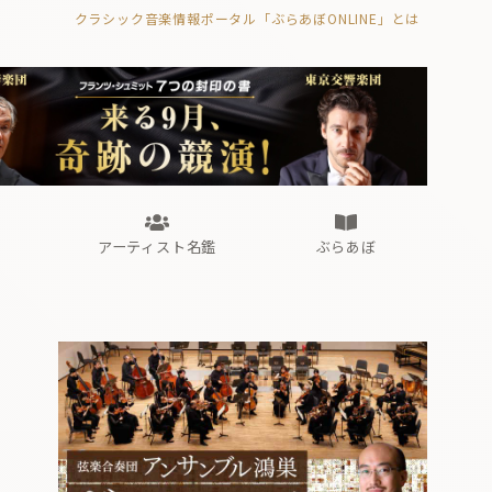
クラシック音楽情報ポータル「ぶらあぼONLINE」とは
の封印の書》
海外公演
FROM編集部
眺望
ぶらあぼブラス！
フォルテピアノ・オデッセイ
アーティスト名鑑
ぶらあぼ
の封印の書》
海外公演
FROM編集部
眺望
ぶらあぼブラス！
フォルテピアノ・オデッセイ