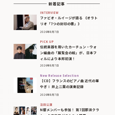
新着記事
INTERVIEW
ファビオ・ルイージが語る 《オラト
リオ「7つの封印の書」》
2026年8月7日
PICK UP
伝統楽器を用いたカーチュン・ウォ
ン編曲の「展覧会の絵」が、日本フ
ィルにより本邦初演！
2026年8月7日
New Release Selection
【CD】フランスのピアノ曲 近代の華
やぎⅠ 井上二葉の演奏記録
2026年8月7日
注目公演
N響メンバーも参加！ 第7回那須クラ