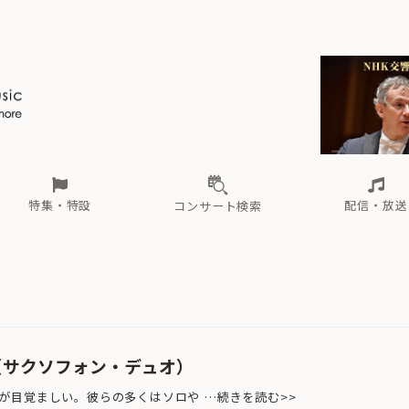
ール
（毎月更新）
東
電子版（無料・月刊）
トピックス
関西
フェスタサマーミューザKAWASAKI 2026
北海道・東北
注目公演
配布場所
インタビュー
中部
定期購読
中国・四国
CD新譜
N響＆東響 《7つ
九州・沖縄
書籍近刊
ロが推す！間違いないオーケストラコンサート
過去の特集
の先と
ブ配信スケジュール
さ
オーケストラの楽屋から
た
な
有料ライブ配信スケジュール
は
ま
や
海の向こうの音楽家
ら
わ
Aからの
載
特集・特設
配信・放送
コンサート検索
ール
（毎月更新）
東
電子版（無料・月刊）
トピックス
関西
フェスタサマーミューザKAWASAKI 2026
北海道・東北
注目公演
配布場所
インタビュー
中部
定期購読
中国・四国
CD新譜
N響＆東響 《7つ
九州・沖縄
書籍近刊
ロが推す！間違いないオーケストラコンサート
過去の特集
の先と
ブ配信スケジュール
さ
オーケストラの楽屋から
た
な
有料ライブ配信スケジュール
は
ま
や
海の向こうの音楽家
ら
わ
Aからの
載
（サクソフォン・デュオ）
が目覚ましい。彼らの多くはソロや …続きを読む>>