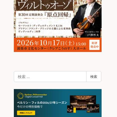
検
検索
索