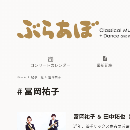
ニュース
ヤマハホ
番組一覧
東京・関
ぶらあぼ
現場のプ
古楽とそ
無料ライ
あ
か
過去の連
コンサートカレンダー
最新記事
ホーム
記事一覧
冨岡祐子
ニュース
ヤマハホ
番組一覧
東京・関
ぶらあぼ
冨岡祐子
現場のプ
古楽とそ
無料ライ
あ
か
過去の連
冨岡祐子 ＆ 田中拓也
近年、若手サックス奏者の活躍