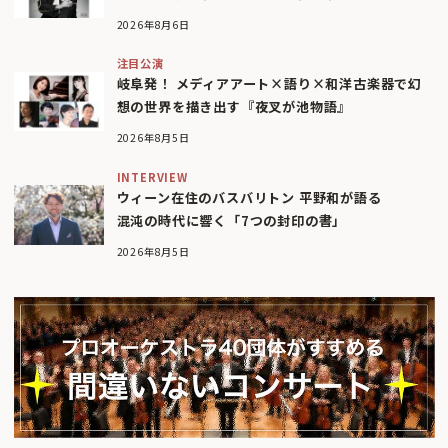
2026年8月6日
注目公演
岐阜発！ メディアアート×語り×和洋古楽器で幻
想の世界を描き出す『夜叉が池物語』
2026年8月5日
INTERVIEW
ウィーン在住のバスバリトン 平野和が語る
混沌の時代に響く「7つの封印の書」
2026年8月5日