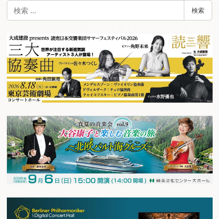
検
検索
索