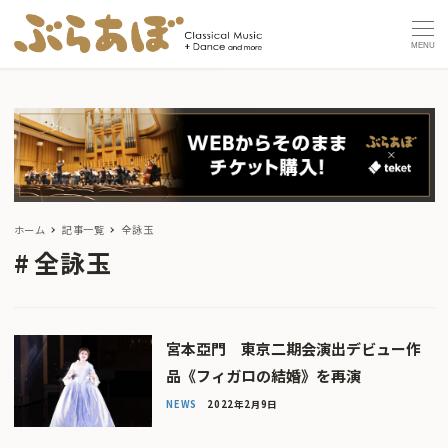
MENU
ホーム
記事一覧
全詠玉
全詠玉
宮本亞門 東京二期会演出デビュー作
品《フィガロの結婚》を再演
NEWS
2022年2月9日