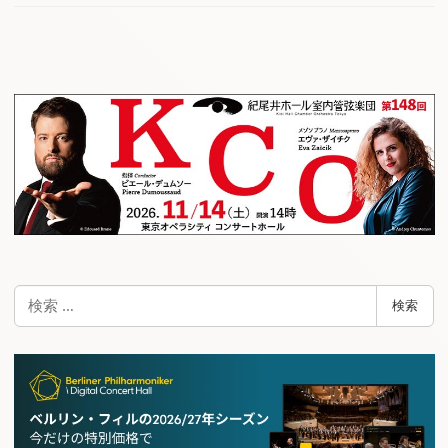
検
検索
索