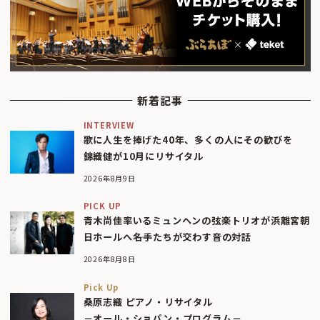
新着記事
INTERVIEW
歌に人生を捧げた40年、多くの人にその歓びを
錦織健が10月にリサイタル
2026年8月9日
PICK UP
青木尚佳率いるミュンヘンの弦楽トリオが浜離宮朝
日ホールへ――名手たちが交わす音の対話
2026年8月8日
Pick Up
桑原志織 ピアノ・リサイタル
－オール・ショパン・プログラム－