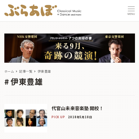
MENU
ホーム
記事一覧
伊東豊雄
伊東豊雄
代官山未来音楽塾 開校！
PICK UP
2018年5月18日