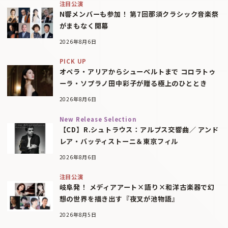
注目公演
N響メンバーも参加！ 第7回那須クラシック音楽祭
がまもなく開幕
2026年8月6日
PICK UP
オペラ・アリアからシューベルトまで コロラトゥ
ーラ・ソプラノ田中彩子が贈る極上のひととき
2026年8月6日
New Release Selection
【CD】R.シュトラウス：アルプス交響曲／ アンド
レア・バッティストーニ＆東京フィル
2026年8月6日
注目公演
岐阜発！ メディアアート×語り×和洋古楽器で幻
想の世界を描き出す『夜叉が池物語』
2026年8月5日