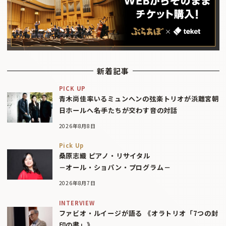
新着記事
PICK UP
青木尚佳率いるミュンヘンの弦楽トリオが浜離宮朝
日ホールへ――名手たちが交わす音の対話
2026年8月8日
Pick Up
桑原志織 ピアノ・リサイタル
－オール・ショパン・プログラム－
2026年8月7日
INTERVIEW
ファビオ・ルイージが語る 《オラトリオ「7つの封
印の書」》