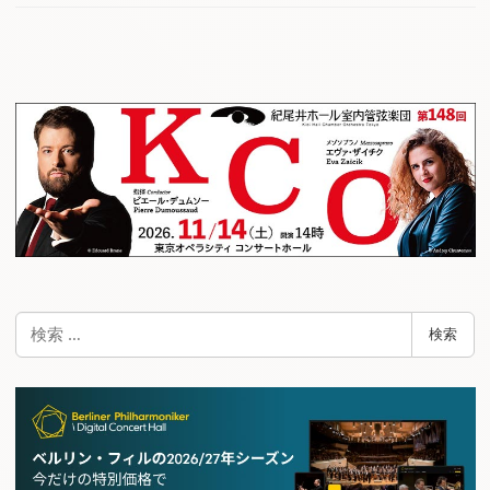
検
検索
索