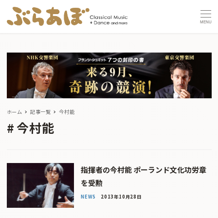
MENU
ホーム
記事一覧
今村能
今村能
指揮者の今村能 ポーランド文化功労章
を受勲
NEWS
2013年10月28日