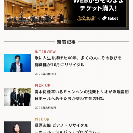
新着記事
INTERVIEW
歌に人生を捧げた40年、多くの人にその歓びを
錦織健が10月にリサイタル
2026年8月9日
PICK UP
青木尚佳率いるミュンヘンの弦楽トリオが浜離宮朝
日ホールへ――名手たちが交わす音の対話
2026年8月8日
Pick Up
桑原志織 ピアノ・リサイタル
－オール・ショパン・プログラム－