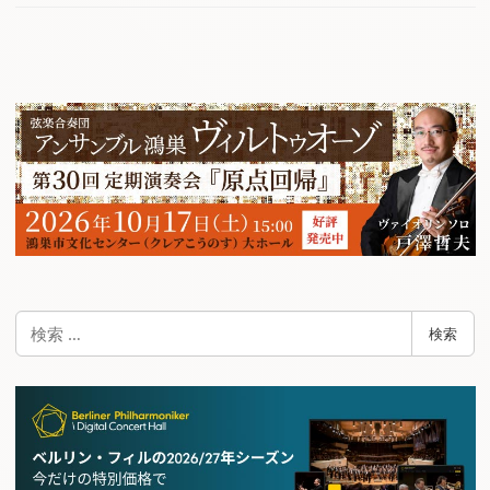
検
検索
索