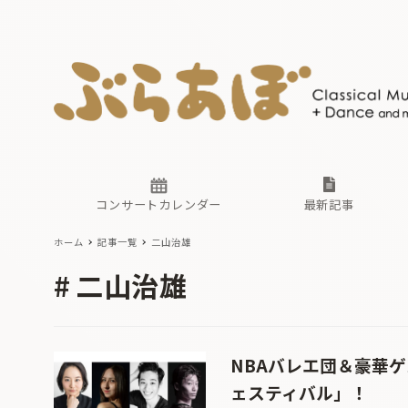
ニュース
ヤマハホ
番組一覧
東京・関
ぶらあぼ
現場のプ
古楽とそ
無料ライ
あ
か
過去の連
コンサートカレンダー
最新記事
ホーム
記事一覧
二山治雄
ニュース
ヤマハホ
番組一覧
東京・関
ぶらあぼ
二山治雄
現場のプ
古楽とそ
無料ライ
あ
か
過去の連
NBAバレエ団＆豪華
ェスティバル」！