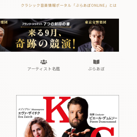
クラシック音楽情報ポータル「ぶらあぼONLINE」とは
の封印の書》
海外公演
FROM編集部
眺望
ぶらあぼブラス！
フォルテピアノ・オデッセイ
アーティスト名鑑
ぶらあぼ
の封印の書》
海外公演
FROM編集部
眺望
ぶらあぼブラス！
フォルテピアノ・オデッセイ