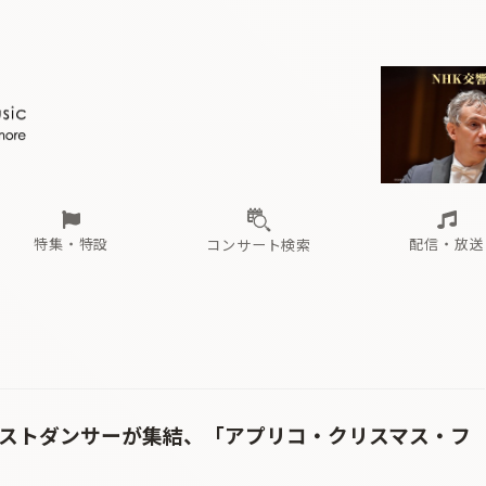
ール
（毎月更新）
東
電子版（無料・月刊）
トピックス
関西
フェスタサマーミューザKAWASAKI 2026
北海道・東北
注目公演
配布場所
インタビュー
中部
定期購読
中国・四国
CD新譜
N響＆東響 《7つ
九州・沖縄
書籍近刊
ロが推す！間違いないオーケストラコンサート
過去の特集
の先と
ブ配信スケジュール
さ
オーケストラの楽屋から
た
な
有料ライブ配信スケジュール
は
ま
や
海の向こうの音楽家
ら
わ
Aからの
載
特集・特設
配信・放送
コンサート検索
ール
（毎月更新）
東
電子版（無料・月刊）
トピックス
関西
フェスタサマーミューザKAWASAKI 2026
北海道・東北
注目公演
配布場所
インタビュー
中部
定期購読
中国・四国
CD新譜
N響＆東響 《7つ
九州・沖縄
書籍近刊
ロが推す！間違いないオーケストラコンサート
過去の特集
の先と
ブ配信スケジュール
さ
オーケストラの楽屋から
た
な
有料ライブ配信スケジュール
は
ま
や
海の向こうの音楽家
ら
わ
Aからの
載
ゲストダンサーが集結、「アプリコ・クリスマス・フ