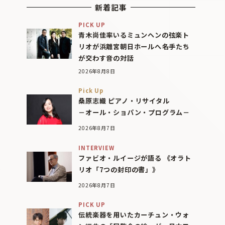
新着記事
PICK UP
青木尚佳率いるミュンヘンの弦楽ト
リオが浜離宮朝日ホールへ――名手たち
が交わす音の対話
2026年8月8日
Pick Up
桑原志織 ピアノ・リサイタル
－オール・ショパン・プログラム－
2026年8月7日
INTERVIEW
ファビオ・ルイージが語る 《オラト
リオ「7つの封印の書」》
2026年8月7日
PICK UP
伝統楽器を用いたカーチュン・ウォ