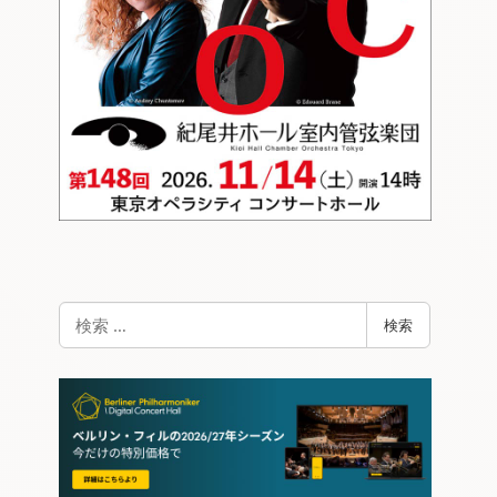
検
検索
索