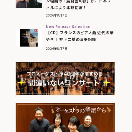
ン編曲の「展覧会の絵」が、日本フ
ィルにより本邦初演！
2026年8月7日
New Release Selection
【CD】フランスのピアノ曲 近代の華
やぎⅠ 井上二葉の演奏記録
2026年8月7日