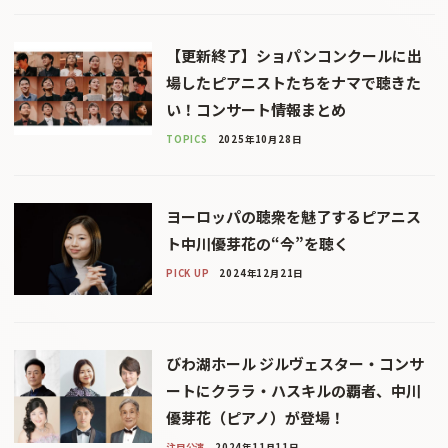
【更新終了】ショパンコンクールに出
場したピアニストたちをナマで聴きた
い！コンサート情報まとめ
TOPICS
2025年10月28日
ヨーロッパの聴衆を魅了するピアニス
ト中川優芽花の“今”を聴く
PICK UP
2024年12月21日
びわ湖ホール ジルヴェスター・コンサ
ートにクララ・ハスキルの覇者、中川
優芽花（ピアノ）が登場！
注目公演
2024年11月11日