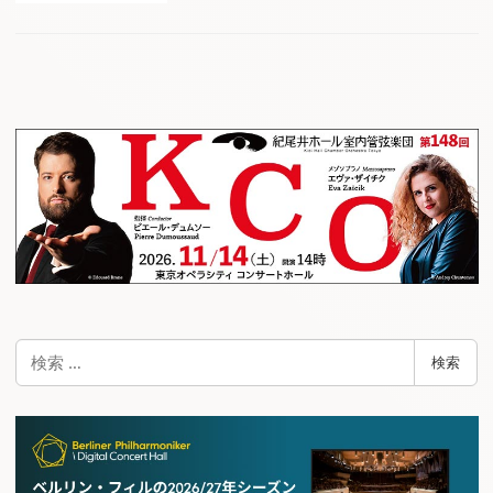
検
検索
索