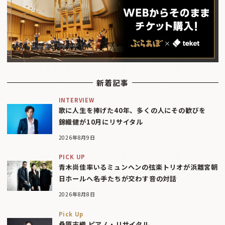
新着記事
INTERVIEW
歌に人生を捧げた40年、多くの人にその歓びを
錦織健が10月にリサイタル
2026年8月9日
PICK UP
青木尚佳率いるミュンヘンの弦楽トリオが浜離宮朝
日ホールへ――名手たちが交わす音の対話
2026年8月8日
Pick Up
桑原志織 ピアノ・リサイタル