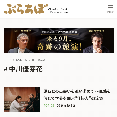
MENU
ホーム
記事一覧
中川優芽花
中川優芽花
原石との出会いを追い求めて 〜直感を
信じて世界を飛ぶ“仕掛人”の流儀
TOPICS
2026年5月8日