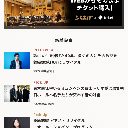
新着記事
INTERVIEW
歌に人生を捧げた40年、多くの人にその歓びを
錦織健が10月にリサイタル
2026年8月9日
PICK UP
青木尚佳率いるミュンヘンの弦楽トリオが浜離宮朝
日ホールへ――名手たちが交わす音の対話
2026年8月8日
Pick Up
桑原志織 ピアノ・リサイタル
－オール・ショパン・プログラム－