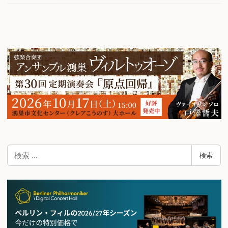
検
検索
索