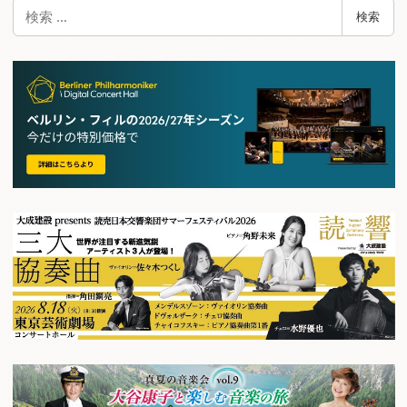
検
検索
索