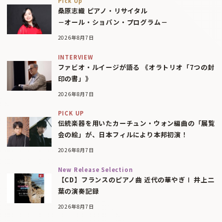
Pick Up
桑原志織 ピアノ・リサイタル
－オール・ショパン・プログラム－
2026年8月7日
INTERVIEW
ファビオ・ルイージが語る 《オラトリオ「7つの封
印の書」》
2026年8月7日
PICK UP
伝統楽器を用いたカーチュン・ウォン編曲の「展覧
会の絵」が、日本フィルにより本邦初演！
2026年8月7日
New Release Selection
【CD】フランスのピアノ曲 近代の華やぎⅠ 井上二
葉の演奏記録
2026年8月7日