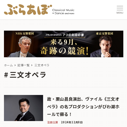
MENU
ホーム
記事一覧
三文オペラ
三文オペラ
故・栗山昌良演出、ヴァイル《三文オ
ペラ》の名プロダクションがびわ湖ホ
ールで蘇る！
注目公演
2024年12月8日