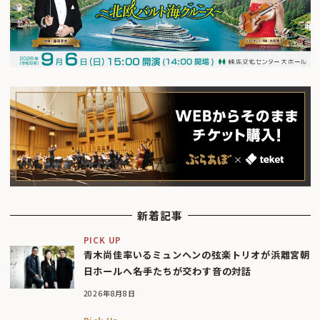
新着記事
PICK UP
青木尚佳率いるミュンヘンの弦楽トリオが浜離宮朝
日ホールへ――名手たちが交わす音の対話
2026年8月8日