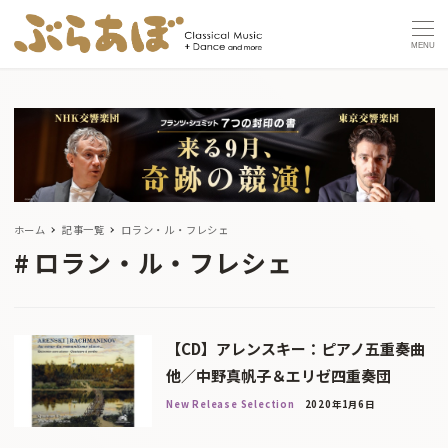
MENU
ホーム
記事一覧
ロラン・ル・フレシェ
ロラン・ル・フレシェ
【CD】アレンスキー：ピアノ五重奏曲
他／中野真帆子＆エリゼ四重奏団
New Release Selection
2020年1月6日