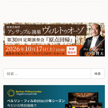
検
検索
索