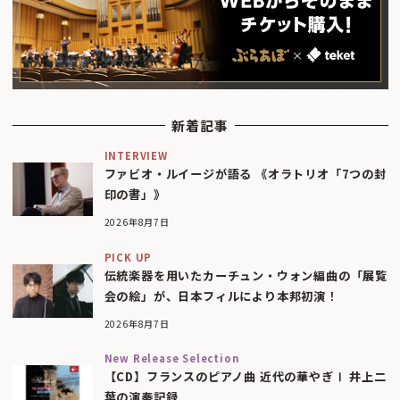
新着記事
INTERVIEW
ファビオ・ルイージが語る 《オラトリオ「7つの封
印の書」》
2026年8月7日
PICK UP
伝統楽器を用いたカーチュン・ウォン編曲の「展覧
会の絵」が、日本フィルにより本邦初演！
2026年8月7日
New Release Selection
【CD】フランスのピアノ曲 近代の華やぎⅠ 井上二
葉の演奏記録