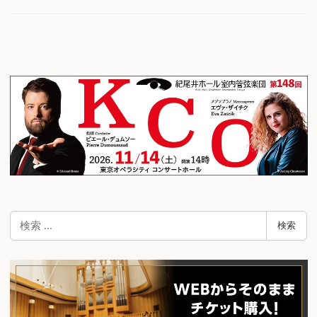
検
検索
索