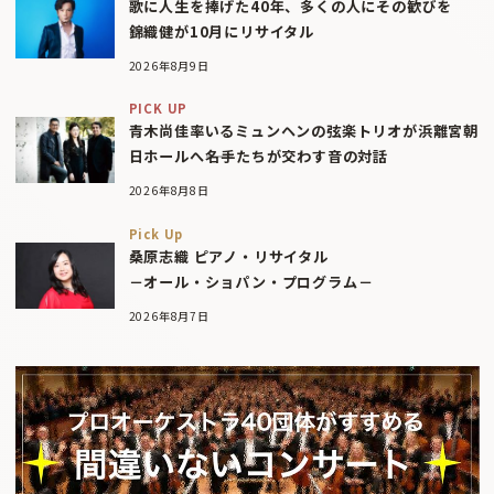
歌に人生を捧げた40年、多くの人にその歓びを
錦織健が10月にリサイタル
2026年8月9日
PICK UP
青木尚佳率いるミュンヘンの弦楽トリオが浜離宮朝
日ホールへ――名手たちが交わす音の対話
2026年8月8日
Pick Up
桑原志織 ピアノ・リサイタル
－オール・ショパン・プログラム－
2026年8月7日