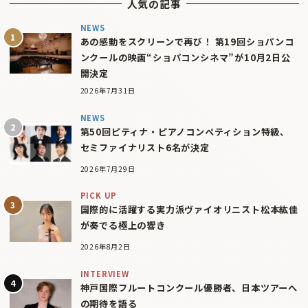
人気の記事
NEWS
あの感動をスクリーンで再び！ 第19回ショパンコ
ンクールの映画“ショパコンシネマ”が10月2日公
開決定
2026年7月31日
NEWS
第50回ピティナ・ピアノコンペティション特級、
セミファイナリスト6名が決定
2026年7月29日
PICK UP
国際的に活躍する実力派ヴァイオリニスト松本紘佳
が奏でる極上の響き
2026年8月2日
INTERVIEW
神戸国際フルートコンクール優勝者、日本ツアーへ
の期待を語る