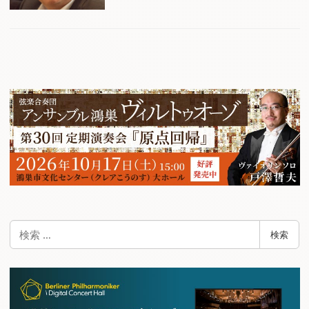
検
検索
索