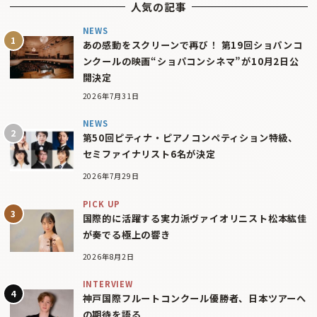
人気の記事
NEWS
あの感動をスクリーンで再び！ 第19回ショパンコ
ンクールの映画“ショパコンシネマ”が10月2日公
開決定
2026年7月31日
NEWS
第50回ピティナ・ピアノコンペティション特級、
セミファイナリスト6名が決定
2026年7月29日
PICK UP
国際的に活躍する実力派ヴァイオリニスト松本紘佳
が奏でる極上の響き
2026年8月2日
INTERVIEW
神戸国際フルートコンクール優勝者、日本ツアーへ
の期待を語る