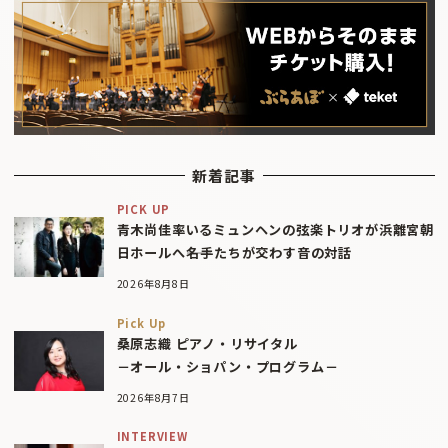
新着記事
PICK UP
青木尚佳率いるミュンヘンの弦楽トリオが浜離宮朝
日ホールへ――名手たちが交わす音の対話
2026年8月8日
Pick Up
桑原志織 ピアノ・リサイタル
－オール・ショパン・プログラム－
2026年8月7日
INTERVIEW