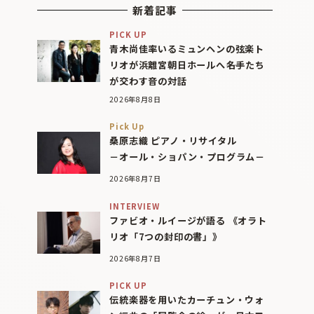
新着記事
PICK UP
青木尚佳率いるミュンヘンの弦楽ト
リオが浜離宮朝日ホールへ――名手たち
が交わす音の対話
2026年8月8日
Pick Up
桑原志織 ピアノ・リサイタル
－オール・ショパン・プログラム－
2026年8月7日
INTERVIEW
ファビオ・ルイージが語る 《オラト
リオ「7つの封印の書」》
2026年8月7日
PICK UP
伝統楽器を用いたカーチュン・ウォ