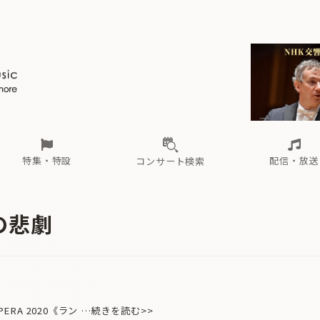
ール
（毎月更新）
東
電子版（無料・月刊）
トピックス
関西
フェスタサマーミューザKAWASAKI 2026
北海道・東北
注目公演
配布場所
インタビュー
中部
定期購読
中国・四国
CD新譜
N響＆東響 《7つ
九州・沖縄
書籍近刊
ロが推す！間違いないオーケストラコンサート
過去の特集
の先と
ブ配信スケジュール
さ
オーケストラの楽屋から
た
な
有料ライブ配信スケジュール
は
ま
や
海の向こうの音楽家
ら
わ
Aからの
載
特集・特設
配信・放送
コンサート検索
ール
（毎月更新）
東
電子版（無料・月刊）
トピックス
関西
フェスタサマーミューザKAWASAKI 2026
北海道・東北
注目公演
配布場所
インタビュー
中部
定期購読
中国・四国
CD新譜
N響＆東響 《7つ
九州・沖縄
書籍近刊
の悲劇
ロが推す！間違いないオーケストラコンサート
過去の特集
の先と
ブ配信スケジュール
さ
オーケストラの楽屋から
た
な
有料ライブ配信スケジュール
は
ま
や
海の向こうの音楽家
ら
わ
Aからの
載
ERA 2020《ラン …続きを読む>>