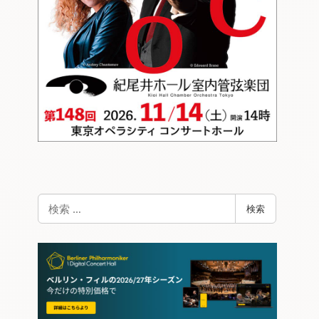
検
検索
索