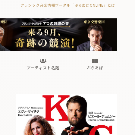
クラシック音楽情報ポータル「ぶらあぼONLINE」とは
の封印の書》
海外公演
FROM編集部
眺望
ぶらあぼブラス！
フォルテピアノ・オデッセイ
アーティスト名鑑
ぶらあぼ
の封印の書》
海外公演
FROM編集部
眺望
ぶらあぼブラス！
フォルテピアノ・オデッセイ