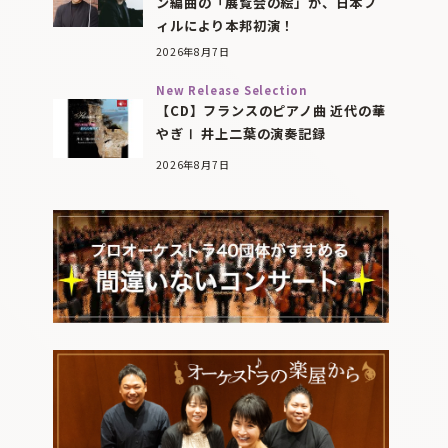
ン編曲の「展覧会の絵」が、日本フ
ィルにより本邦初演！
2026年8月7日
New Release Selection
【CD】フランスのピアノ曲 近代の華
やぎⅠ 井上二葉の演奏記録
2026年8月7日