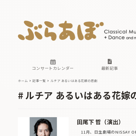
ニュース
ヤマハホ
番組一覧
東京・関
ぶらあぼ
現場のプ
古楽とそ
無料ライ
あ
か
過去の連
コンサートカレンダー
最新記事
ホーム
記事一覧
ルチア あるいはある花嫁の悲劇
ニュース
ヤマハホ
番組一覧
東京・関
ぶらあぼ
ルチア あるいはある花嫁
現場のプ
古楽とそ
無料ライ
あ
か
過去の連
田尾下 哲（演出）
11月、日生劇場のNISSAY OP