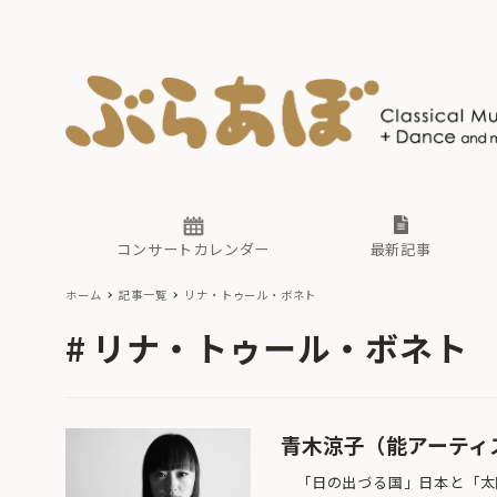
ニュース
ヤマハホ
番組一覧
東京・関
ぶらあぼ
現場のプ
古楽とそ
無料ライ
あ
か
過去の連
コンサートカレンダー
最新記事
ホーム
記事一覧
リナ・トゥール・ボネト
ニュース
ヤマハホ
番組一覧
東京・関
ぶらあぼ
リナ・トゥール・ボネト
現場のプ
古楽とそ
無料ライ
あ
か
過去の連
青木涼子（能アーティ
「日の出づる国」日本と「太陽