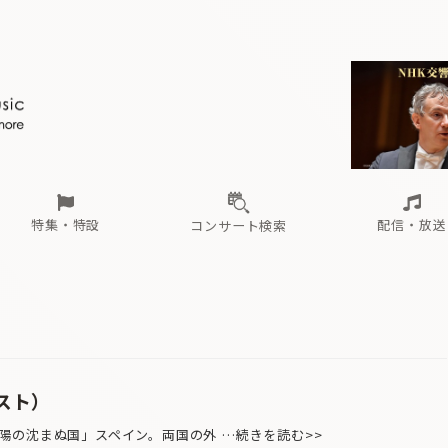
ール
（毎月更新）
東
電子版（無料・月刊）
トピックス
関西
フェスタサマーミューザKAWASAKI 2026
北海道・東北
注目公演
配布場所
インタビュー
中部
定期購読
中国・四国
CD新譜
N響＆東響 《7つ
九州・沖縄
書籍近刊
ロが推す！間違いないオーケストラコンサート
過去の特集
の先と
ブ配信スケジュール
さ
オーケストラの楽屋から
た
な
有料ライブ配信スケジュール
は
ま
や
海の向こうの音楽家
ら
わ
Aからの
載
特集・特設
配信・放送
コンサート検索
ール
（毎月更新）
東
電子版（無料・月刊）
トピックス
関西
フェスタサマーミューザKAWASAKI 2026
北海道・東北
注目公演
配布場所
インタビュー
中部
定期購読
中国・四国
CD新譜
N響＆東響 《7つ
九州・沖縄
書籍近刊
ロが推す！間違いないオーケストラコンサート
過去の特集
の先と
ブ配信スケジュール
さ
オーケストラの楽屋から
た
な
有料ライブ配信スケジュール
は
ま
や
海の向こうの音楽家
ら
わ
Aからの
載
スト）
の沈まぬ国」スペイン。両国の外 …続きを読む>>