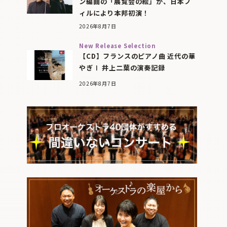
ン編曲の「展覧会の絵」が、日本フ
ィルにより本邦初演！
2026年8月7日
New Release Selection
【CD】フランスのピアノ曲 近代の華
やぎⅠ 井上二葉の演奏記録
2026年8月7日