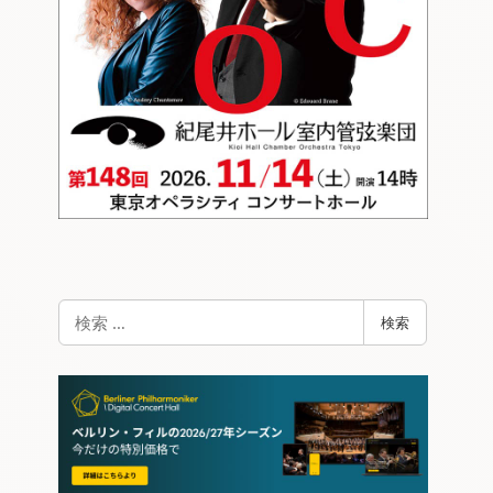
検
検索
索