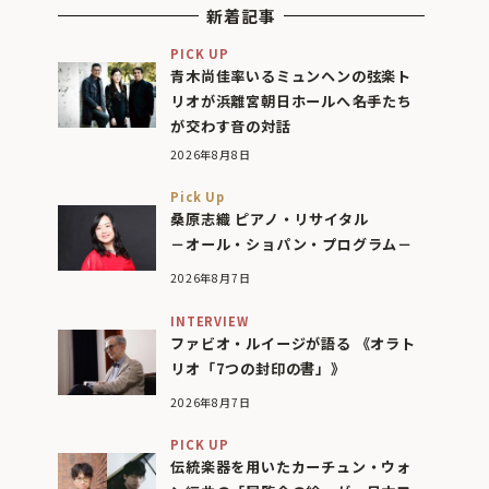
新着記事
PICK UP
青木尚佳率いるミュンヘンの弦楽ト
リオが浜離宮朝日ホールへ――名手たち
が交わす音の対話
2026年8月8日
Pick Up
桑原志織 ピアノ・リサイタル
－オール・ショパン・プログラム－
2026年8月7日
INTERVIEW
ファビオ・ルイージが語る 《オラト
リオ「7つの封印の書」》
2026年8月7日
PICK UP
伝統楽器を用いたカーチュン・ウォ