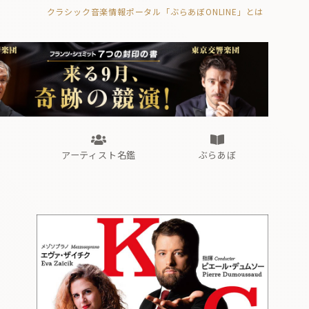
クラシック音楽情報ポータル「ぶらあぼONLINE」とは
の封印の書》
海外公演
FROM編集部
眺望
ぶらあぼブラス！
フォルテピアノ・オデッセイ
アーティスト名鑑
ぶらあぼ
の封印の書》
海外公演
FROM編集部
眺望
ぶらあぼブラス！
フォルテピアノ・オデッセイ