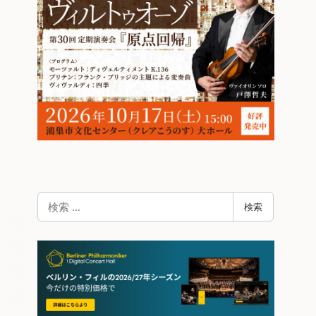
検
検索
索