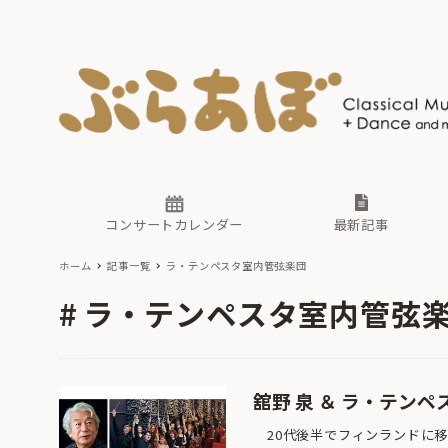
ニュース
ヤマハホ
番組一覧
東京・関
ぶらあぼ
現場のプ
古楽とそ
無料ライ
あ
か
過去の連
コンサートカレンダー
最新記事
ホーム
記事一覧
ラ・テンペスタ室内管弦楽団
ニュース
ヤマハホ
番組一覧
東京・関
ぶらあぼ
ラ・テンペスタ室内管弦
現場のプ
古楽とそ
無料ライ
あ
か
過去の連
舘野 泉 ＆ ラ・テン
20代後半でフィンランドに移