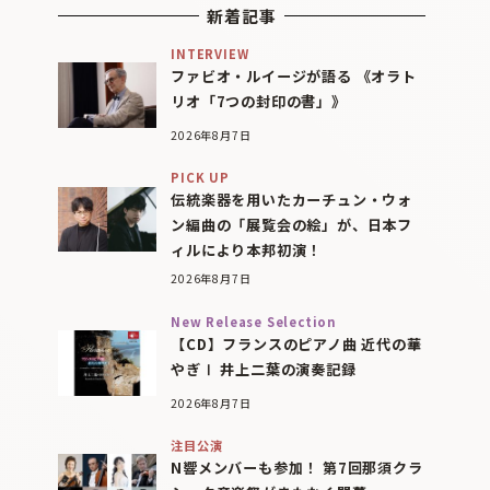
新着記事
INTERVIEW
ファビオ・ルイージが語る 《オラト
リオ「7つの封印の書」》
2026年8月7日
PICK UP
伝統楽器を用いたカーチュン・ウォ
ン編曲の「展覧会の絵」が、日本フ
ィルにより本邦初演！
2026年8月7日
New Release Selection
【CD】フランスのピアノ曲 近代の華
やぎⅠ 井上二葉の演奏記録
2026年8月7日
注目公演
N響メンバーも参加！ 第7回那須クラ