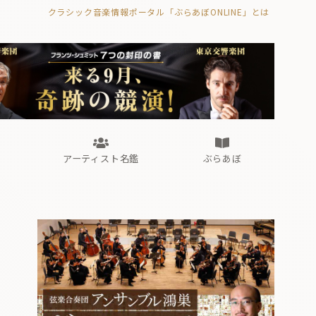
クラシック音楽情報ポータル「ぶらあぼONLINE」とは
の封印の書》
海外公演
FROM編集部
眺望
ぶらあぼブラス！
フォルテピアノ・オデッセイ
アーティスト名鑑
ぶらあぼ
の封印の書》
海外公演
FROM編集部
眺望
ぶらあぼブラス！
フォルテピアノ・オデッセイ