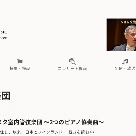
ール
（毎月更新）
東
電子版（無料・月刊）
トピックス
関西
フェスタサマーミューザKAWASAKI 2026
北海道・東北
注目公演
配布場所
インタビュー
中部
定期購読
中国・四国
CD新譜
N響＆東響 《7つ
九州・沖縄
書籍近刊
ロが推す！間違いないオーケストラコンサート
過去の特集
の先と
ブ配信スケジュール
さ
オーケストラの楽屋から
た
な
有料ライブ配信スケジュール
は
ま
や
海の向こうの音楽家
ら
わ
Aからの
載
特集・特設
配信・放送
コンサート検索
ール
（毎月更新）
東
電子版（無料・月刊）
トピックス
関西
フェスタサマーミューザKAWASAKI 2026
北海道・東北
注目公演
配布場所
インタビュー
中部
定期購読
中国・四国
CD新譜
N響＆東響 《7つ
九州・沖縄
書籍近刊
楽団
ロが推す！間違いないオーケストラコンサート
過去の特集
の先と
ブ配信スケジュール
さ
オーケストラの楽屋から
た
な
有料ライブ配信スケジュール
は
ま
や
海の向こうの音楽家
ら
わ
Aからの
載
ペスタ室内管弦楽団 〜2つのピアノ協奏曲〜
住し、以来、日本とフィンランド …続きを読む>>