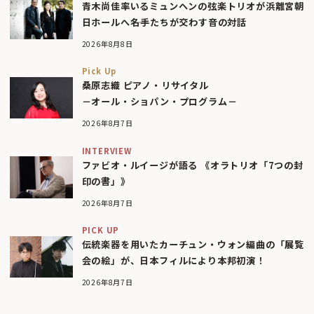
青木尚佳率いるミュンヘンの弦楽トリオが浜離宮朝
日ホールへ――名手たちが交わす音の対話
2026年8月8日
Pick Up
桑原志織 ピアノ・リサイタル
－オール・ショパン・プログラム－
2026年8月7日
INTERVIEW
ファビオ・ルイージが語る 《オラトリオ「7つの封
印の書」》
2026年8月7日
PICK UP
伝統楽器を用いたカーチュン・ウォン編曲の「展覧
会の絵」が、日本フィルにより本邦初演！
2026年8月7日