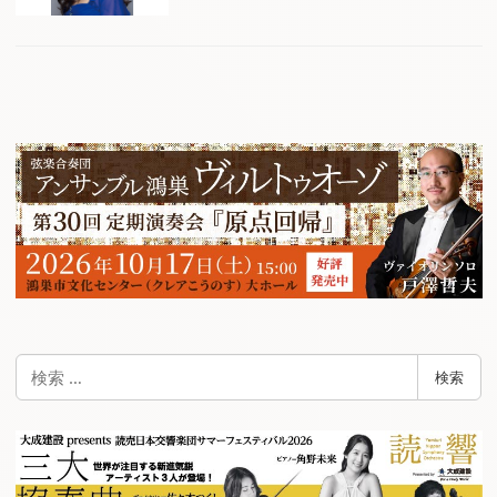
検
検索
索