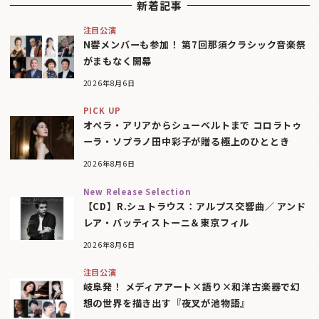
新着記事
注目公演
N響メンバーも参加！ 第7回那須クラシック音楽祭
がまもなく開幕
2026年8月6日
PICK UP
オペラ・アリアからシューベルトまで コロラトゥ
ーラ・ソプラノ田中彩子が贈る極上のひととき
2026年8月6日
New Release Selection
【CD】R.シュトラウス：アルプス交響曲／ アンド
レア・バッティストーニ＆東京フィル
2026年8月6日
注目公演
岐阜発！ メディアアート×語り×和洋古楽器で幻
想の世界を描き出す『夜叉が池物語』